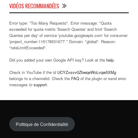
VIDÉOS RECOMMANDÉES
Error type: "Too Many Requests". Error message: "Quota
exceeded for quota metric 'Search Queries' and limit 'Search
Queries per day' of service 'youtube.googleapis.com' for consumer
'project_number:115178531677'." Domain: "global". Reason:
"rateLimitExceeded".
Did you added your own Google API key? Look at the
help
.
Check in YouTube if the id
UCYZxsvv0ZbwqeWoLvqw5XMg
belongs to a channelid. Check the
FAQ
of the plugin or send error
messages to
support
.
Politique de Confidentialité