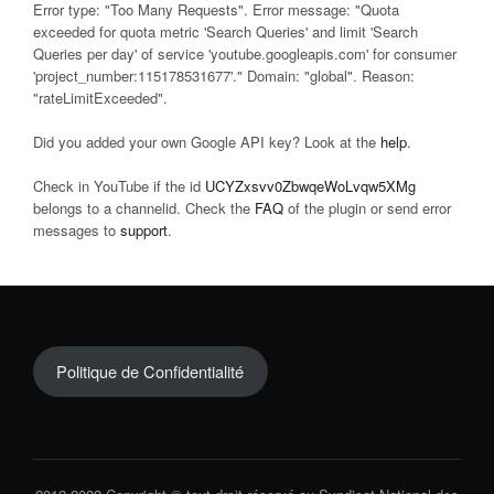
Error type: "Too Many Requests". Error message: "Quota
exceeded for quota metric 'Search Queries' and limit 'Search
Queries per day' of service 'youtube.googleapis.com' for consumer
'project_number:115178531677'." Domain: "global". Reason:
"rateLimitExceeded".
Did you added your own Google API key? Look at the
help
.
Check in YouTube if the id
UCYZxsvv0ZbwqeWoLvqw5XMg
belongs to a channelid. Check the
FAQ
of the plugin or send error
messages to
support
.
Politique de Confidentialité