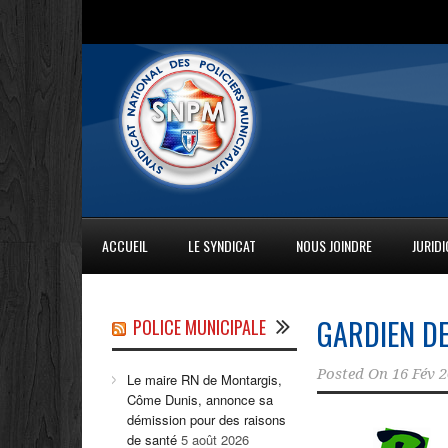
ACCUEIL
LE SYNDICAT
NOUS JOINDRE
JURID
GARDIEN DE
POLICE MUNICIPALE
Posted On
16 Fév 
Le maire RN de Montargis,
Côme Dunis, annonce sa
démission pour des raisons
de santé
5 août 2026