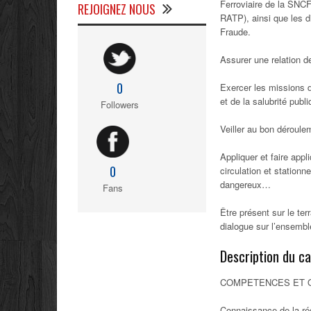
Ferroviaire de la SNC
REJOIGNEZ NOUS
RATP), ainsi que les d
Fraude.
Assurer une relation d
0
Exercer les missions d
et de la salubrité publi
Followers
Veiller au bon déroule
Appliquer et faire appl
0
circulation et stationne
dangereux…
Fans
Être présent sur le ter
dialogue sur l’ensembl
Description du c
COMPETENCES ET Q
Connaissance de la rég