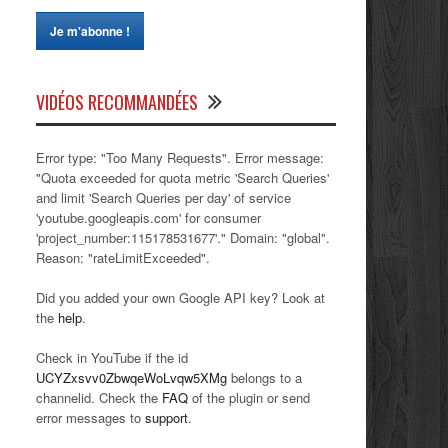
VIDÉOS RECOMMANDÉES
Error type: "Too Many Requests". Error message:
"Quota exceeded for quota metric 'Search Queries'
and limit 'Search Queries per day' of service
'youtube.googleapis.com' for consumer
'project_number:115178531677'." Domain: "global".
Reason: "rateLimitExceeded".
Did you added your own Google API key? Look at
the
help
.
Check in YouTube if the id
UCYZxsvv0ZbwqeWoLvqw5XMg
belongs to a
channelid. Check the
FAQ
of the plugin or send
error messages to
support
.