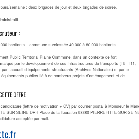
ours/semaine : deux brigades de jour et deux brigades de soirée.
inistratif.
cruteur :
 30 000 habitants – commune surclassée 40 000 à 80 000 habitants
ment Public Territorial Plaine Commune, dans un contexte de fort
marqué par le développement de ses infrastructures de transports (T5, T11,
 par l’accueil d’équipements structurants (Archives Nationales) et par le
équipements publics lié à de nombreux projets d’aménagement et de
CETTE OFFRE
 candidature (lettre de motivation + CV) par courrier postal à Monsieur le Mair
E SUR SEINE DRH Place de la libération 93380 PIERREFITTE-SUR-SEIN
didature acceptée par mail.