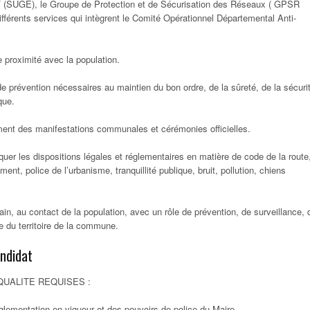
F (SUGE), le Groupe de Protection et de Sécurisation des Réseaux ( GPSR
ifférents services qui intègrent le Comité Opérationnel Départemental Anti-
e proximité avec la population.
e prévention nécessaires au maintien du bon ordre, de la sûreté, de la sécuri
que.
ment des manifestations communales et cérémonies officielles.
iquer les dispositions légales et réglementaires en matière de code de la route
ment, police de l’urbanisme, tranquillité publique, bruit, pollution, chiens
rain, au contact de la population, avec un rôle de prévention, de surveillance, 
e du territoire de la commune.
andidat
UALITE REQUISES :
lementation en vigueur et des pouvoirs de police du Maire.