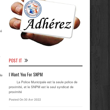
té
,
POST IT
I Want You For SNPM
de
La Police Municipale est la seule police de
proximité, et le SNPM est le seul syndicat de
proximité
Posted On 30 Avr 2022