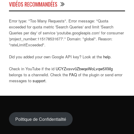
VIDÉOS RECOMMANDÉES
Error type: "Too Many Requests". Error message: "Quota
exceeded for quota metric 'Search Queries' and limit 'Search
Queries per day' of service 'youtube.googleapis.com' for consumer
'project_number:115178531677'." Domain: "global". Reason:
"rateLimitExceeded".
Did you added your own Google API key? Look at the
help
.
Check in YouTube if the id
UCYZxsvv0ZbwqeWoLvqw5XMg
belongs to a channelid. Check the
FAQ
of the plugin or send error
messages to
support
.
Politique de Confidentialité