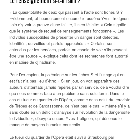
Le renseignement a-t-il failli ?
« La quasi-totalité de ceux qui passent à l’acte sont fichés S ?
Evidemment, et heureusement encore ! », assène Yves Trotignon.
Loin d’y voir la preuve d’une faillite, il s’en félicite: « Cela signifie
que le système de recueil de renseignements fonctionne ». Les
individus susceptibles de présenter un danger sont détectés,
identifiés, surveillés et parfois approchés : « Certains sont
entendus par les services, parfois on essaie de voir s’ils peuvent
être une source », explique celui dont les recherches font autorité
en matière de djihadisme.
Pour l’ex-espion, la polémique sur les fiches S et l’usage qui en
est fait n’a pas lieu d’être: « Si un jour, on voit apparaître des
auteurs d’attentats jamais repérés par un service, cela voudra dire
que nous sommes face à un problème sans solution ». Dans le
cas du tueur du quartier de l’Opéra, comme dans celui du terroriste
de Trèbes et de Carcassonne, ce n’est pas le cas, « même s’il y a
sans doute eu un déficit d’analyse sur l’évolution de la dangerosité
individuelle », décrypte encore Yves Trotignon, qui dénonce le
manque de moyens humains consentis.
Le tueur du quartier de l’Opéra était suivi à Strasbourg par