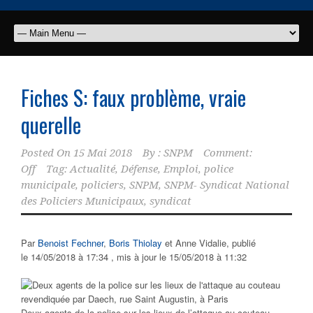
Fiches S: faux problème, vraie
querelle
Posted On
15 Mai 2018
By :
SNPM
Comment:
Off
Tag:
Actualité
,
Défense
,
Emploi
,
police
municipale
,
policiers
,
SNPM
,
SNPM- Syndicat National
des Policiers Municipaux
,
syndicat
Par
Benoist Fechner
,
Boris Thiolay
et Anne Vidalie, publié
le 14/05/2018 à 17:34 , mis à jour le 15/05/2018 à 11:32
Deux agents de la police sur les lieux de l’attaque au couteau