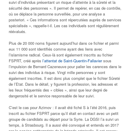
suivi d’individus présentant un risque d’atteinte à la sûreté et la
sécurité des personnes ». Il permet de repérer, en cas de contrôle,
où se déplace la personne surveillée, pour une analyse a
posteriori. « Ces informations sont répercutées auprès de services
spécialisés », rappelle-t-il. Les cas individuels sont régulièrement
réévalués.
Plus de 20 000 noms figurent aujourd’hui dans ce fichier et parmi
eux 11 000 sont identifiés comme ayant des liens avec
l’islamisme radical. Ceux-là sont également inscrits au fichier
FSPRT, créé après
l’attentat de Saint-Quentin-Fallavier
sous
l’impulsion de Bernard Cazeneuve pour palier les carences dans le
suivi des individus à risque. Vingt mille personnes y sont
également inscrites. Il est donc plus complet que le fichier Sûreté
de l’Etat. Dans le détail, y figurent la profession, les adresses et
les lieux fréquentés des « cibles », ainsi que leur degré de
dangerosité et le service responsable de leur suivi.
C’est le cas pour Azimov : il avait été fiché S à l’été 2016, puis
inscrit au fichier FSPRT parce qu’il était en contact avec un petit
groupe de candidats au départ pour la Syrie. La DGSI l’a suivi un
temps, à Strasbourg. Il a aussi été convoqué et entendu en 2017
par le service antiterroriste de la brigade criminelle. Il est apparu