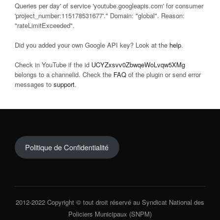
Queries per day' of service 'youtube.googleapis.com' for consumer
'project_number:115178531677'." Domain: "global". Reason:
"rateLimitExceeded".
Did you added your own Google API key? Look at the
help
.
Check in YouTube if the id
UCYZxsvv0ZbwqeWoLvqw5XMg
belongs to a channelid. Check the
FAQ
of the plugin or send error
messages to
support
.
Politique de Confidentialité
2012-2022 Copyright © tout droit réservé au Syndicat National des
Policiers Municipaux (SNPM)