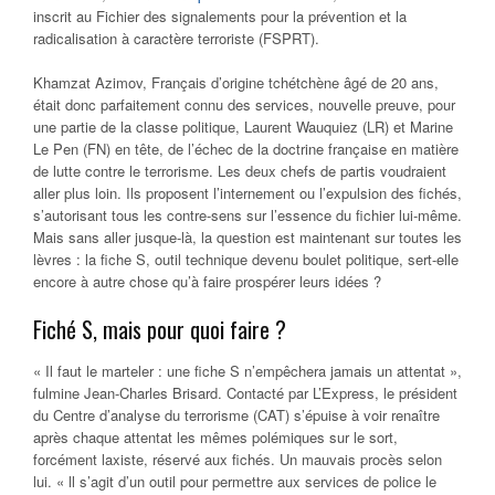
inscrit au Fichier des signalements pour la prévention et la
radicalisation à caractère terroriste (FSPRT).
Khamzat Azimov, Français d’origine tchétchène âgé de 20 ans,
était donc parfaitement connu des services, nouvelle preuve, pour
une partie de la classe politique, Laurent Wauquiez (LR) et Marine
Le Pen (FN) en tête, de l’échec de la doctrine française en matière
de lutte contre le terrorisme. Les deux chefs de partis voudraient
aller plus loin. Ils proposent l’internement ou l’expulsion des fichés,
s’autorisant tous les contre-sens sur l’essence du fichier lui-même.
Mais sans aller jusque-là, la question est maintenant sur toutes les
lèvres : la fiche S, outil technique devenu boulet politique, sert-elle
encore à autre chose qu’à faire prospérer leurs idées ?
Fiché S, mais pour quoi faire ?
« Il faut le marteler : une fiche S n’empêchera jamais un attentat »,
fulmine Jean-Charles Brisard. Contacté par L’Express, le président
du Centre d’analyse du terrorisme (CAT) s’épuise à voir renaître
après chaque attentat les mêmes polémiques sur le sort,
forcément laxiste, réservé aux fichés. Un mauvais procès selon
lui. « ll s’agit d’un outil pour permettre aux services de police le