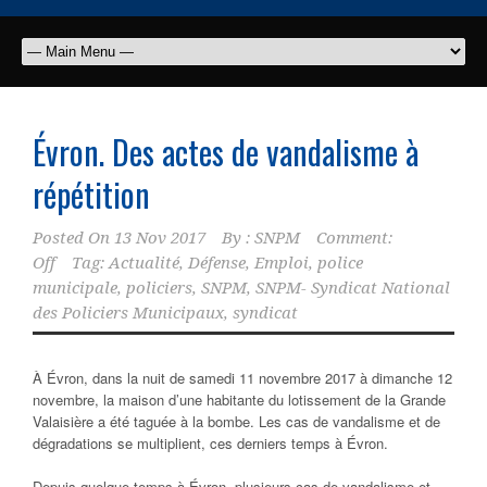
Évron. Des actes de vandalisme à
répétition
Posted On
13 Nov 2017
By :
SNPM
Comment:
Off
Tag:
Actualité
,
Défense
,
Emploi
,
police
municipale
,
policiers
,
SNPM
,
SNPM- Syndicat National
des Policiers Municipaux
,
syndicat
À Évron, dans la nuit de samedi 11 novembre 2017 à dimanche 12
novembre, la maison d’une habitante du lotissement de la Grande
Valaisière a été taguée à la bombe. Les cas de vandalisme et de
dégradations se multiplient, ces derniers temps à Évron.
Depuis quelque temps à Évron, plusieurs cas de vandalisme et