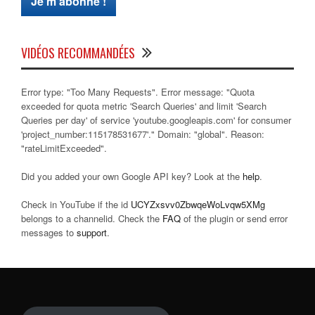
VIDÉOS RECOMMANDÉES
Error type: "Too Many Requests". Error message: "Quota
exceeded for quota metric 'Search Queries' and limit 'Search
Queries per day' of service 'youtube.googleapis.com' for consumer
'project_number:115178531677'." Domain: "global". Reason:
"rateLimitExceeded".
Did you added your own Google API key? Look at the
help
.
Check in YouTube if the id
UCYZxsvv0ZbwqeWoLvqw5XMg
belongs to a channelid. Check the
FAQ
of the plugin or send error
messages to
support
.