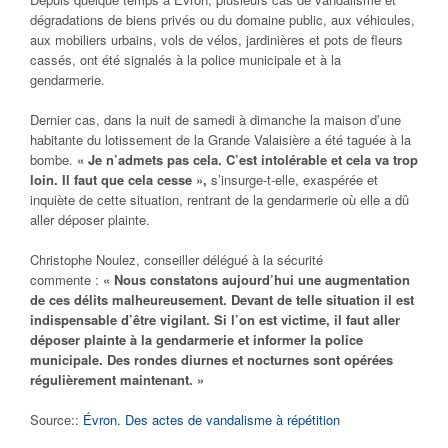
dégradations de biens privés ou du domaine public, aux véhicules,
aux mobiliers urbains, vols de vélos, jardinières et pots de fleurs
cassés, ont été signalés à la police municipale et à la
gendarmerie.
Dernier cas, dans la nuit de samedi à dimanche la maison d’une
habitante du lotissement de la Grande Valaisière a été taguée à la
bombe.
« Je n’admets pas cela. C’est intolérable et cela va trop
loin. Il faut que cela cesse »,
s’insurge-t-elle, exaspérée et
inquiète de cette situation, rentrant de la gendarmerie où elle a dû
aller déposer plainte.
Christophe Noulez, conseiller délégué à la sécurité
commente :
« Nous constatons aujourd’hui une augmentation
de ces délits malheureusement. Devant de telle situation il est
indispensable d’être vigilant. Si l’on est victime, il faut aller
déposer plainte à la gendarmerie et informer la police
municipale. Des rondes diurnes et nocturnes sont opérées
régulièrement maintenant. »
Source::
Évron. Des actes de vandalisme à répétition