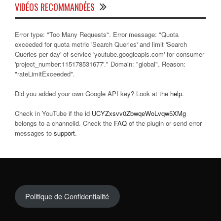
VIDÉOS RECOMMANDÉES
Error type: "Too Many Requests". Error message: "Quota
exceeded for quota metric 'Search Queries' and limit 'Search
Queries per day' of service 'youtube.googleapis.com' for consumer
'project_number:115178531677'." Domain: "global". Reason:
"rateLimitExceeded".
Did you added your own Google API key? Look at the
help
.
Check in YouTube if the id
UCYZxsvv0ZbwqeWoLvqw5XMg
belongs to a channelid. Check the
FAQ
of the plugin or send error
messages to
support
.
Politique de Confidentialité