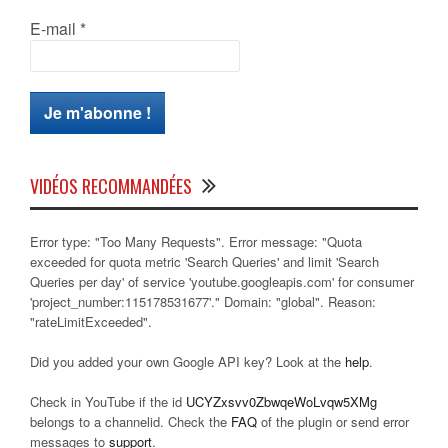
E-mail
*
VIDÉOS RECOMMANDÉES
Error type: "Too Many Requests". Error message: "Quota
exceeded for quota metric 'Search Queries' and limit 'Search
Queries per day' of service 'youtube.googleapis.com' for consumer
'project_number:115178531677'." Domain: "global". Reason:
"rateLimitExceeded".
Did you added your own Google API key? Look at the
help
.
Check in YouTube if the id
UCYZxsvv0ZbwqeWoLvqw5XMg
belongs to a channelid. Check the
FAQ
of the plugin or send error
messages to
support
.