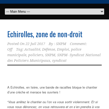
Echirolles, zone de non-droit
Posted On
22 Juil 2017
By :
SNPM
Comment:
Off
Tag:
Actualité
,
Défense
,
Emploi
,
police
municipale
,
policiers
,
SNPM
,
SNPM- Syndicat National
des Policiers Municipaux
,
syndicat
A Echirolles, en Isère, une bande de racailles bloque le chantier
d’une crèche et menace les ouvriers !
“
Vous arrêtez le chantier ou l’on va vous sortir violemment. Et si
vous nous dénoncez, on vous retrouvera et on s’en prendra à vos