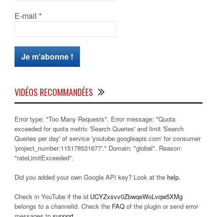
E-mail
*
VIDÉOS RECOMMANDÉES
Error type: "Too Many Requests". Error message: "Quota
exceeded for quota metric 'Search Queries' and limit 'Search
Queries per day' of service 'youtube.googleapis.com' for consumer
'project_number:115178531677'." Domain: "global". Reason:
"rateLimitExceeded".
Did you added your own Google API key? Look at the
help
.
Check in YouTube if the id
UCYZxsvv0ZbwqeWoLvqw5XMg
belongs to a channelid. Check the
FAQ
of the plugin or send error
messages to
support
.