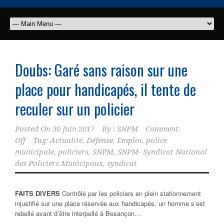
Doubs: Garé sans raison sur une
place pour handicapés, il tente de
reculer sur un policier
Posted On
30 Juin 2017
By :
SNPM
Comment:
Off
Tag:
Actualité
,
Défense
,
Emploi
,
police
municipale
,
policiers
,
SNPM
,
SNPM- Syndicat National
des Policiers Municipaux
,
syndicat
FAITS DIVERS
Contrôlé par les policiers en plein stationnement
injustifié sur une place réservée aux handicapés, un homme s’est
rebellé avant d’être interpellé à Besançon…