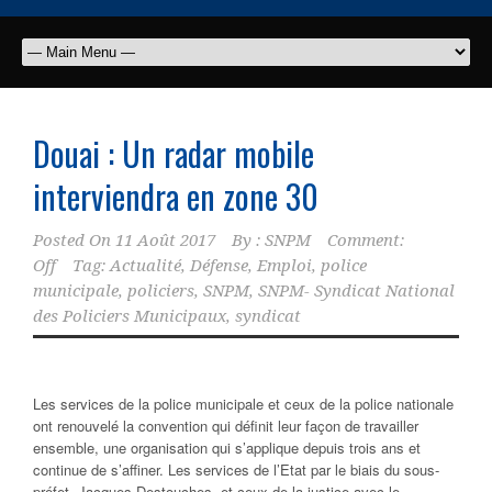
Douai : Un radar mobile
interviendra en zone 30
Posted On
11 Août 2017
By :
SNPM
Comment:
Off
Tag:
Actualité
,
Défense
,
Emploi
,
police
municipale
,
policiers
,
SNPM
,
SNPM- Syndicat National
des Policiers Municipaux
,
syndicat
Les services de la police municipale et ceux de la police nationale
ont renouvelé la convention qui définit leur façon de travailler
ensemble, une organisation qui s’applique depuis trois ans et
continue de s’affiner. Les services de l’Etat par le biais du sous-
préfet, Jacques Destouches, et ceux de la justice avec le