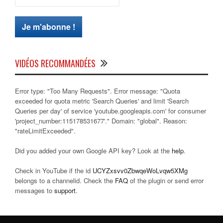
VIDÉOS RECOMMANDÉES
Error type: "Too Many Requests". Error message: "Quota
exceeded for quota metric 'Search Queries' and limit 'Search
Queries per day' of service 'youtube.googleapis.com' for consumer
'project_number:115178531677'." Domain: "global". Reason:
"rateLimitExceeded".
Did you added your own Google API key? Look at the
help
.
Check in YouTube if the id
UCYZxsvv0ZbwqeWoLvqw5XMg
belongs to a channelid. Check the
FAQ
of the plugin or send error
messages to
support
.