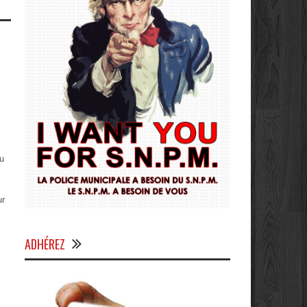
du
ur
ADHÉREZ