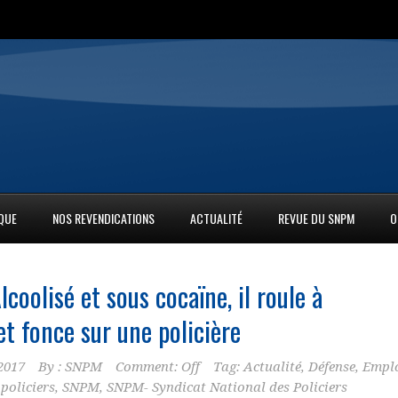
IQUE
NOS REVENDICATIONS
ACTUALITÉ
REVUE DU SNPM
O
coolisé et sous cocaïne, il roule à
t fonce sur une policière
2017
By :
SNPM
Comment: Off
Tag:
Actualité
,
Défense
,
Empl
,
policiers
,
SNPM
,
SNPM- Syndicat National des Policiers