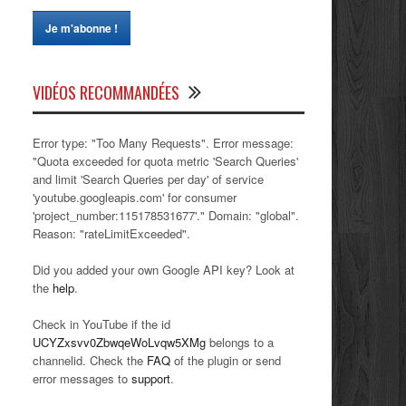
VIDÉOS RECOMMANDÉES
Error type: "Too Many Requests". Error message:
"Quota exceeded for quota metric 'Search Queries'
and limit 'Search Queries per day' of service
'youtube.googleapis.com' for consumer
'project_number:115178531677'." Domain: "global".
Reason: "rateLimitExceeded".
Did you added your own Google API key? Look at
the
help
.
Check in YouTube if the id
UCYZxsvv0ZbwqeWoLvqw5XMg
belongs to a
channelid. Check the
FAQ
of the plugin or send
error messages to
support
.