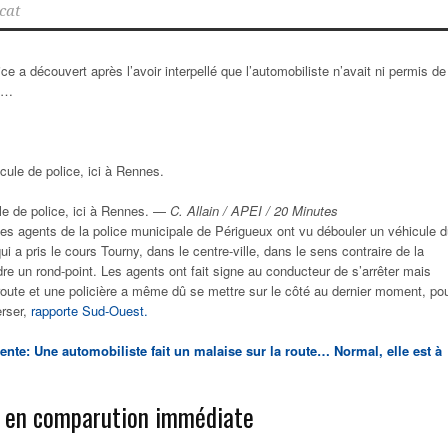
cat
ice a découvert après l’avoir interpellé que l’automobiliste n’avait ni permis de
ce…
ule de police, ici à Rennes. —
C. Allain / APEI / 20 Minutes
les agents de la police municipale de Périgueux ont vu débouler un véhicule 
i a pris le cours Tourny, dans le centre-ville, dans le sens contraire de la
ndre un rond-point. Les agents ont fait signe au conducteur de s’arrêter mais
 route et une policière a même dû se mettre sur le côté au dernier moment, po
erser,
rapporte Sud-Ouest.
rente: Une automobiliste fait un malaise sur la route… Normal, elle est à
i en comparution immédiate