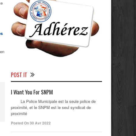
ce
es
 en
POST IT
I Want You For SNPM
La Police Municipale est la seule police de
proximité, et le SNPM est le seul syndicat de
proximité
Posted On 30 Avr 2022