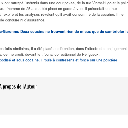
x ont rattrapé l’individu dans une cour privée, de la rue Victor-Hugo et la poli
ue. L’homme de 25 ans a été placé en garde à vue. Il présentait un taux
air expiré et les analyses révèlent qu’il avait consommé de la cocaïne. Il ne
 de conduire ni d’assurance.
ute-Garonne: Deux cousins ne trouvent rien de mieux que de cambrioler l
 faits similaires, il a été placé en détention, dans l’attente de son jugement
 ce mercredi, devant le tribunal correctionnel de Périgueux.
oolisé et sous cocaïne, il roule à contresens et fonce sur une policière
A propos de l'Auteur