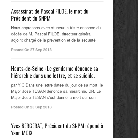
Assassinat de Pascal FILOE, le mot du
Président du SNPM
Nous apprenons avec stupeur la triste annonce du
décès de M. Pascal FILOE, directeur général
adjoint chargé de la prévention et de la sécurité
Posted On 27 Sep 2018
Hauts-de-Seine : Le gendarme dénonce sa
hiérarchie dans une lettre, et se suicide.
par Y.C Dans une lettre datée du jour de sa mort, le
Major José TESAN dénonce sa hiérarchie. DR. Le
Major José TESAN s’est donné la mort sur son
Posted On 25 Sep 2018
Yves BERGERAT, Président du SNPM répond à
Yann MOIX