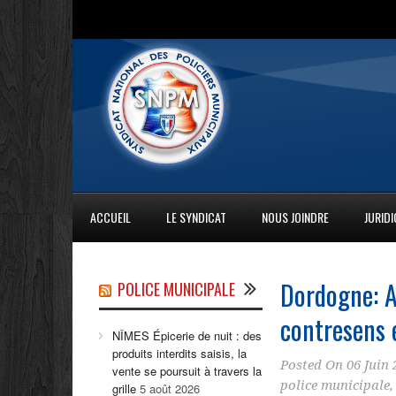
ACCUEIL
LE SYNDICAT
NOUS JOINDRE
JURID
Dordogne: Al
POLICE MUNICIPALE
contresens e
NÎMES Épicerie de nuit : des
produits interdits saisis, la
Posted On
06 Juin 
vente se poursuit à travers la
police municipale
grille
5 août 2026