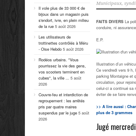
Municipaux
,
syndi
Il vole plus de 33 000 € de
bijoux dans un magasin puis
s'endort, ivre, en plein milieu
FAITS DIVERS
La pol
de la rue
5 août 2026
conduire, ni assuran
Les utilisateurs de
E.P.
trottinettes contrôlés à Méru
- Oise Hebdo
5 août 2026
Rodéos urbains. "Vous
Illustration d’un véhic
pourrissez la vie des gens,
Ce vendredi vers 9 h, 
vos scooters terminent en
parking Montaigne et qu
cubes", la ville ...
5 août
circulation, pour rejoi
2026
celui-ci a continué sa
éviter de se faire renv
Couvre-feu et interdiction de
regroupement : les arrêtés
>> A lire aussi : Cha
pris par quatre maires
plus de 3 grammes
suspendus par le juge
5 août
2026
Jugé mercred