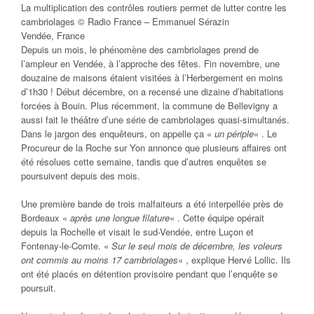
La multiplication des contrôles routiers permet de lutter contre les
cambriolages © Radio France – Emmanuel Sérazin
Vendée, France
Depuis un mois, le phénomène des cambriolages prend de
l’ampleur en Vendée, à l’approche des fêtes. Fin novembre, une
douzaine de maisons étaient visitées à l’Herbergement en moins
d’1h30 ! Début décembre, on a recensé une dizaine d’habitations
forcées à Bouin. Plus récemment, la commune de Bellevigny a
aussi fait le théâtre d’une série de cambriolages quasi-simultanés.
Dans le jargon des enquêteurs, on appelle ça «
un périple
« . Le
Procureur de la Roche sur Yon annonce que plusieurs affaires ont
été résolues cette semaine, tandis que d’autres enquêtes se
poursuivent depuis des mois.
Une première bande de trois malfaiteurs a été interpellée près de
Bordeaux «
après une longue filature
« . Cette équipe opérait
depuis la Rochelle et visait le sud-Vendée, entre Luçon et
Fontenay-le-Comte. «
Sur le seul mois de décembre, les voleurs
ont commis au moins 17 cambriolages
« , explique Hervé Lollic. Ils
ont été placés en détention provisoire pendant que l’enquête se
poursuit.