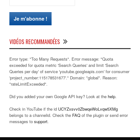
VIDÉOS RECOMMANDÉES
Error type: "Too Many Requests". Error message: "Quota
exceeded for quota metric 'Search Queries' and limit 'Search
Queries per day' of service 'youtube.googleapis.com' for consumer
'project_number:115178531677'." Domain: "global". Reason:
"rateLimitExceeded".
Did you added your own Google API key? Look at the
help
.
Check in YouTube if the id
UCYZxsvv0ZbwqeWoLvqw5XMg
belongs to a channelid. Check the
FAQ
of the plugin or send error
messages to
support
.