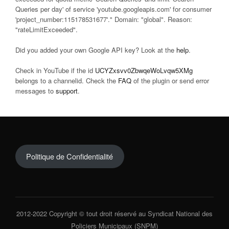
Queries per day' of service 'youtube.googleapis.com' for consumer
'project_number:115178531677'." Domain: "global". Reason:
"rateLimitExceeded".
Did you added your own Google API key? Look at the
help
.
Check in YouTube if the id
UCYZxsvv0ZbwqeWoLvqw5XMg
belongs to a channelid. Check the
FAQ
of the plugin or send error
messages to
support
.
Politique de Confidentialité
2012-2022 Copyright © tout droit réservé au Syndicat National des
Policiers Municipaux (SNPM)