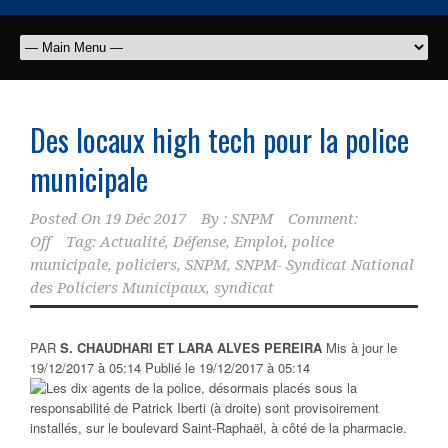
Des locaux high tech pour la police
municipale
Posted On
19 Déc 2017
By :
SNPM
Comment:
Off
Tag:
Actualité
,
Défense
,
Emploi
,
police
municipale
,
policiers
,
SNPM
,
SNPM- Syndicat National
des Policiers Municipaux
,
syndicat
PAR
S. CHAUDHARI ET LARA ALVES PEREIRA
Mis à jour le
19/12/2017 à 05:14 Publié le 19/12/2017 à 05:14