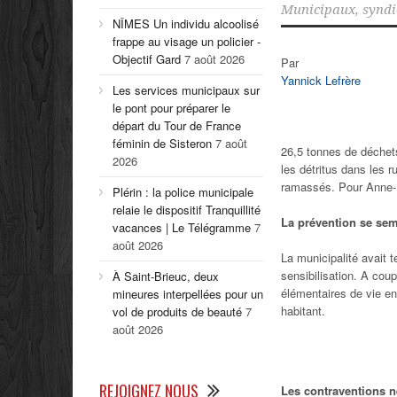
Municipaux
,
syndi
NÎMES Un individu alcoolisé
frappe au visage un policier -
Objectif Gard
7 août 2026
Par
Yannick Lefrère
Les services municipaux sur
le pont pour préparer le
départ du Tour de France
féminin de Sisteron
7 août
26,5 tonnes de déchet
2026
les détritus dans les r
ramassés. Pour Anne-L
Plérin : la police municipale
relaie le dispositif Tranquillité
La prévention se sem
vacances | Le Télégramme
7
août 2026
La municipalité avait 
sensibilisation. A coup
À Saint-Brieuc, deux
élémentaires de vie en
mineures interpellées pour un
habitant.
vol de produits de beauté
7
août 2026
REJOIGNEZ NOUS
Les contraventions n