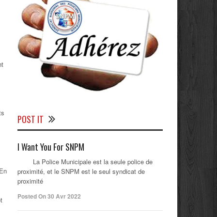
nt
ts
POST IT
I Want You For SNPM
La Police Municipale est la seule police de
 En
proximité, et le SNPM est le seul syndicat de
proximité
Posted On 30 Avr 2022
t