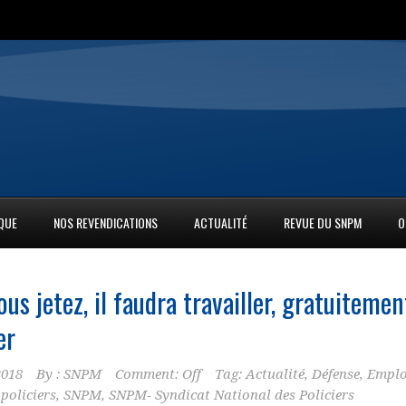
IQUE
NOS REVENDICATIONS
ACTUALITÉ
REVUE DU SNPM
O
ous jetez, il faudra travailler, gratuitemen
er
2018
By :
SNPM
Comment: Off
Tag:
Actualité
,
Défense
,
Emplo
,
policiers
,
SNPM
,
SNPM- Syndicat National des Policiers