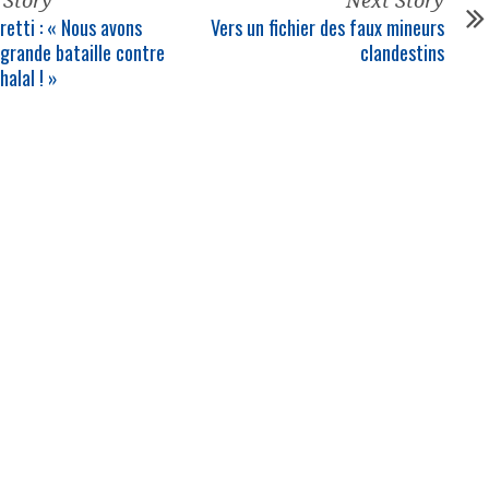
 Story
Next Story
retti : « Nous avons
Vers un fichier des faux mineurs
grande bataille contre
clandestins
halal ! »