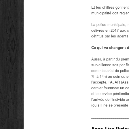
Et les chiffres gonfle
municipalité doit régle
La police municipale, 
délivrés en 2017 aux c
détritus par les agents
Ce qui va changer : d
Aussi, à partir du pre
surveillance soit par f
commissariat de police
7h à 14h) au sein du se
l’accepte, l’AJAR (Asso
dernier fournisse un ce
et le service pénitenti
l’arrivée de l’individu
(ou s’il ne se présente
__________________
Anne-Lise Dufou