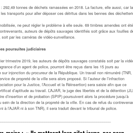
nt : 292,49 tonnes de déchets ramassées en 2018. La facture, elle aussi, car la
r les transports pour aller déposer ces détritus dans les bennes des déchetteri
mobilisée, ne peut régler le problème à elle seule. 69 timbres amendes ont été
ontrevenants, auteurs de dépôts sauvages identifiés soit grâce aux fouilles d
, soit par les caméras de vidéo-surveillance.
es poursuites judiciaires
mier trimestre 2019, les auteurs de dépôts sauvages constatés soit par la vidé
lagrance d’un agent de police, pourront être reçus dans les 15 jours au
 sur injonction du procureur de la République. Un travail non rémunéré (TNR,
rvice de propreté de la ville sera alors proposé. Si l’auteur de l’infraction
ciation pour la Justice, l’Accueil et la Réinsertion) sera saisie afin que ce
rtificat d’aptitude au travail. L’AJAR, le juge des libertés et de la détention (J
aire d’insertion et de probation (SPIP) poursuivent alors la procédure jusqu’à
 au sein de la direction de la propreté de la ville. En cas de refus du contrevena
 ni à l’AJAR ni à son TNR), il sera traduit devant le tribunal de police.
______________________________________________________
r, maire : »
Ils mettront leur gilet jaune, pas pour