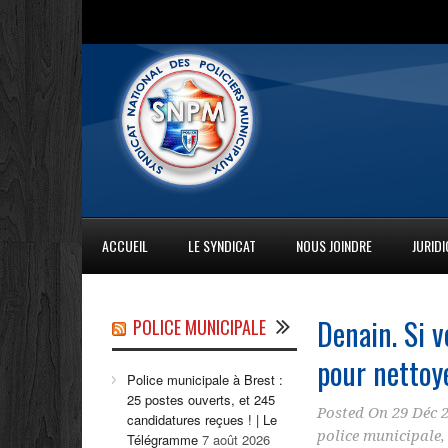
ACCUEIL
LE SYNDICAT
NOUS JOINDRE
JURID
Denain. Si v
POLICE MUNICIPALE
pour nettoy
Police municipale à Brest :
25 postes ouverts, et 245
Posted On
29 Déc 
candidatures reçues ! | Le
police municipale
Télégramme
7 août 2026