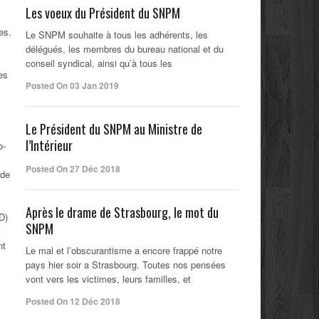
Les voeux du Président du SNPM
es.
Le SNPM souhaite à tous les adhérents, les
délégués, les membres du bureau national et du
conseil syndical, ainsi qu’à tous les
es
Posted On 03 Jan 2019
Le Président du SNPM au Ministre de
l’Intérieur
o-
Posted On 27 Déc 2018
 de
Après le drame de Strasbourg, le mot du
LD)
SNPM
nt
Le mal et l’obscurantisme a encore frappé notre
pays hier soir a Strasbourg. Toutes nos pensées
vont vers les victimes, leurs familles, et
Posted On 12 Déc 2018