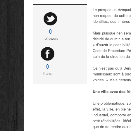
Le prospectus évoquait
non-respect de cette o
identifiés, des timbre
0
Mais puisque rien semb
Followers
décidé de durcir le ton
«
d’ouvrir la possibili
Code de Procédure Péna
sein de la direction de 
0
Ce n’est pas qu’à Dena
Fans
municipaux sont à pie
voiries. «
Mais certain
Une ville avec des fr
Une problématique, sp
effet, la ville, en ple
industriel, comporte e
petit réhabilitées. Idé
que de se rendre aux d