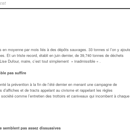
cat
s en moyenne par mois liés à des dépôts sauvages. 33 tonnes si l’on y ajout
ues. Et un triste record, établi en juin dernier, de 39,740 tonnes de déchets
ise Dufour, maire, c’est tout simplement »
inadmissible
« .
ble pas suffire
tenté la prévention à la fin de l’été dernier en menant une campagne de
s d’affiches et de tracts appelant au civisme et rappelant les règles
 société comme l’entretien des trottoirs et caniveaux qui incombent à chaque
e semblent pas assez dissuasives