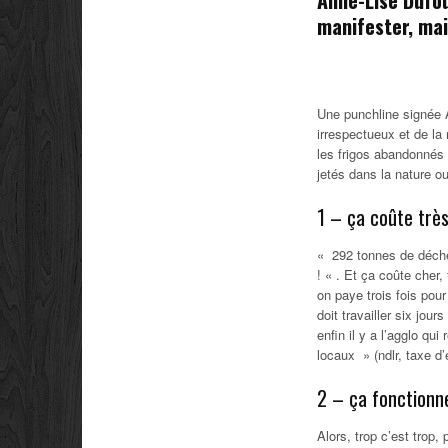
manifester, mais
Une punchline signée A
irrespectueux et de l
les frigos abandonnés 
jetés dans la nature
1 – ça coûte trè
«
292 tonnes de déch
!
« . Et ça coûte cher,
on paye trois fois pou
doit travailler six jou
enfin il y a l’agglo qu
locaux
» (ndlr, taxe d
2 – ça fonctionn
Alors, trop c’est trop,