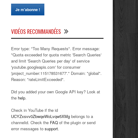
VIDÉOS RECOMMANDÉES
Error type: "Too Many Requests". Error message:
"Quota exceeded for quota metric 'Search Queries'
and limit 'Search Queries per day' of service
'youtube.googleapis.com' for consumer
'project_number:115178531677'." Domain: "global".
Reason: "rateLimitExceeded".
Did you added your own Google API key? Look at
the
help
.
Check in YouTube if the id
UCYZxsvv0ZbwqeWoLvqw5XMg
belongs to a
channelid. Check the
FAQ
of the plugin or send
error messages to
support
.