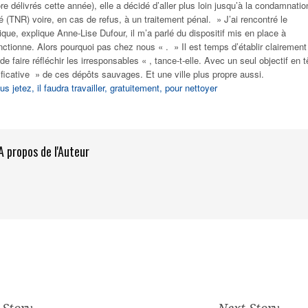
 délivrés cette année), elle a décidé d’aller plus loin jusqu’à la condamnatio
é (TNR) voire, en cas de refus, à un traitement pénal. »
J’ai rencontré le
ique
, explique Anne-Lise Dufour,
il m’a parlé du dispositif mis en place à
nctionne. Alors pourquoi pas chez nous
« .
» Il est temps d’établir clairement
 de faire réfléchir les irresponsables «
, tance-t-elle. Avec un seul objectif en t
ficative
» de ces dépôts sauvages. Et une ville plus propre aussi.
s jetez, il faudra travailler, gratuitement, pour nettoyer
A propos de l'Auteur