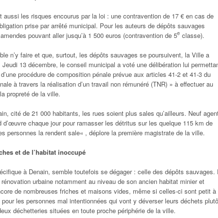
 aussi les risques encourus par la loi : une contravention de 17 € en cas de
bligation prise par arrêté municipal. Pour les auteurs de dépôts sauvages
e
s amendes pouvant aller jusqu’à 1 500 euros (contravention de 5
classe).
le n’y faire et que, surtout, les dépôts sauvages se poursuivent, la Ville a
. Jeudi 13 décembre, le conseil municipal a voté une délibération lui permetta
té d’une procédure de composition pénale prévue aux articles 41-2 et 41-3 du
le à travers la réalisation d’un travail non rémunéré
(TNR) » à effectuer au
la propreté de la ville.
in, cité de 21 000 habitants, les rues soient plus sales qu’ailleurs. Neuf agen
d d’œuvre chaque jour pour ramasser les détritus sur les quelque 115 km de
es personnes la rendent sale
« , déplore la première magistrate de la ville.
iches et de l’habitat inoccupé
écifique à Denain, semble toutefois se dégager : celle des dépôts sauvages.
ine rénovation urbaine notamment au niveau de son ancien habitat minier et
ncore de nombreuses friches et maisons vides, même si celles-ci sont petit à
al pour les personnes mal intentionnées qui vont y déverser leurs déchets plutô
eux déchetteries situées en toute proche périphérie de la ville.