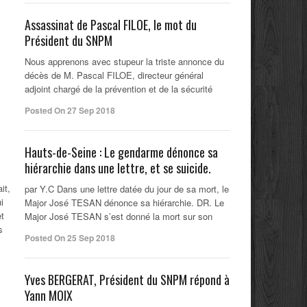
Assassinat de Pascal FILOE, le mot du
Président du SNPM
Nous apprenons avec stupeur la triste annonce du
décès de M. Pascal FILOE, directeur général
adjoint chargé de la prévention et de la sécurité
Posted On 27 Sep 2018
Hauts-de-Seine : Le gendarme dénonce sa
hiérarchie dans une lettre, et se suicide.
it,
par Y.C Dans une lettre datée du jour de sa mort, le
i
Major José TESAN dénonce sa hiérarchie. DR. Le
et
Major José TESAN s’est donné la mort sur son
s
Posted On 25 Sep 2018
Yves BERGERAT, Président du SNPM répond à
Yann MOIX