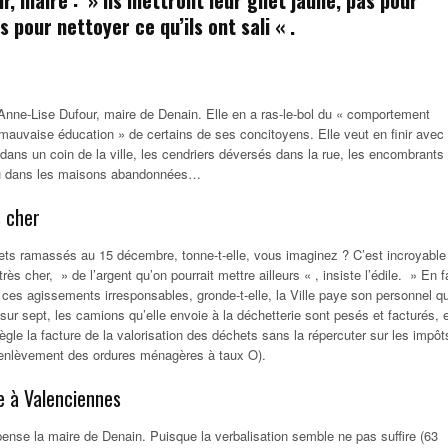
 pour nettoyer ce qu’ils ont sali
« .
nne-Lise Dufour, maire de Denain. Elle en a ras-le-bol du «
comportement
a mauvaise éducation
» de certains de ses concitoyens. Elle veut en finir avec
dans un coin de la ville, les cendriers déversés dans la rue, les encombrants
 ou dans les maisons abandonnées…
s cher
ets ramassés au 15 décembre,
tonne-t-elle,
vous imaginez ? C’est incroyable
 très cher, »
de l’argent qu’on pourrait mettre ailleurs
« , insiste l’édile. »
En fa
r ces agissements irresponsables,
gronde-t-elle,
la Ville paye son personnel qu
rs sur sept, les camions qu’elle envoie à la déchetterie sont pesés et facturés, 
i règle la facture de la valorisation des déchets sans la répercuter sur les impôt
’enlèvement des ordures ménagères à taux O).
e à Valenciennes
 pense la maire de Denain. Puisque la verbalisation semble ne pas suffire (63