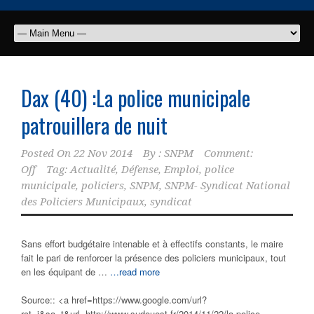
Dax (40) :La police municipale
patrouillera de nuit
Posted On
22 Nov 2014
By :
SNPM
Comment:
Off
Tag:
Actualité
,
Défense
,
Emploi
,
police
municipale
,
policiers
,
SNPM
,
SNPM- Syndicat National
des Policiers Municipaux
,
syndicat
Sans effort budgétaire intenable et à effectifs constants, le maire
fait le pari de renforcer la présence des policiers municipaux, tout
en les équipant de …
…read more
Source:: <a href=https://www.google.com/url?
rct=j&sa=t&url=http://www.sudouest.fr/2014/11/22/la-police-