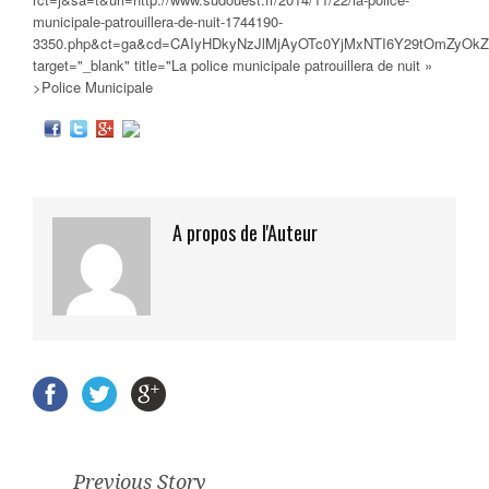
municipale-patrouillera-de-nuit-1744190-
3350.php&ct=ga&cd=CAIyHDkyNzJlMjAyOTc0YjMxNTI6Y29tOmZyOk
target="_blank" title="La
police municipale
patrouillera de nuit »
>Police Municipale
A propos de l'Auteur
Previous Story