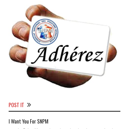
POST IT
I Want You For SNPM