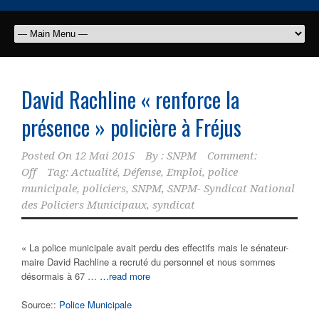
David Rachline « renforce la
présence » policière à Fréjus
Posted On
12 Mai 2015
By :
SNPM
Comment:
Off
Tag:
Actualité
,
Défense
,
Emploi
,
police
municipale
,
policiers
,
SNPM
,
SNPM- Syndicat National
des Policiers Municipaux
,
syndicat
« La police municipale avait perdu des effectifs mais le sénateur-
maire David Rachline a recruté du personnel et nous sommes
désormais à 67 …
…read more
Source::
Police Municipale