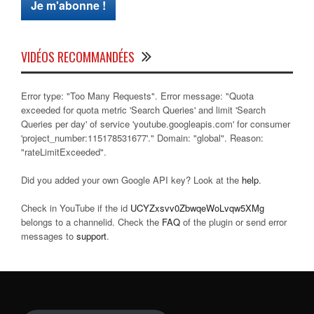
VIDÉOS RECOMMANDÉES
Error type: "Too Many Requests". Error message: "Quota
exceeded for quota metric 'Search Queries' and limit 'Search
Queries per day' of service 'youtube.googleapis.com' for consumer
'project_number:115178531677'." Domain: "global". Reason:
"rateLimitExceeded".
Did you added your own Google API key? Look at the
help
.
Check in YouTube if the id
UCYZxsvv0ZbwqeWoLvqw5XMg
belongs to a channelid. Check the
FAQ
of the plugin or send error
messages to
support
.