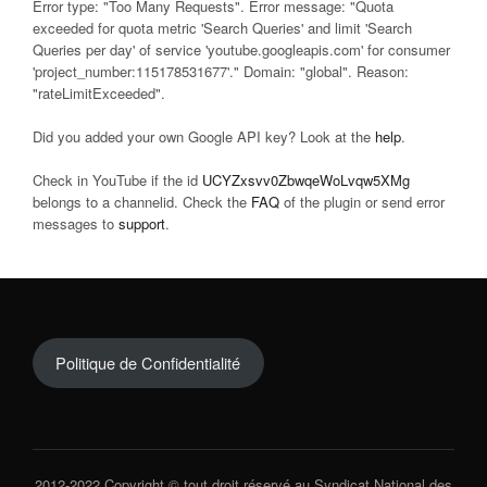
Error type: "Too Many Requests". Error message: "Quota
exceeded for quota metric 'Search Queries' and limit 'Search
Queries per day' of service 'youtube.googleapis.com' for consumer
'project_number:115178531677'." Domain: "global". Reason:
"rateLimitExceeded".
Did you added your own Google API key? Look at the
help
.
Check in YouTube if the id
UCYZxsvv0ZbwqeWoLvqw5XMg
belongs to a channelid. Check the
FAQ
of the plugin or send error
messages to
support
.
Politique de Confidentialité
2012-2022 Copyright © tout droit réservé au Syndicat National des