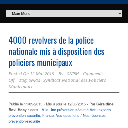
4000 revolvers de la police
nationale mis à disposition des
policiers municipaux
Posted On
12 Mai 2015
By :
SNPM
Comment:
Off
Tag:
SNPM- Syndicat National des Policiers
Municipaux
Publié le
11/05/2015
• Mis à jour le
12/05/2015
• Par
Géraldine
Bovi-Hosy
• dans :
A la Une prévention-sécurité
,
Actu experts
prévention sécurité
,
France
,
Vos questions / Nos réponses
prévention-sécurité