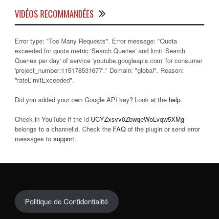
VIDÉOS RECOMMANDÉES
Error type: "Too Many Requests". Error message: "Quota
exceeded for quota metric 'Search Queries' and limit 'Search
Queries per day' of service 'youtube.googleapis.com' for consumer
'project_number:115178531677'." Domain: "global". Reason:
"rateLimitExceeded".
Did you added your own Google API key? Look at the
help
.
Check in YouTube if the id
UCYZxsvv0ZbwqeWoLvqw5XMg
belongs to a channelid. Check the
FAQ
of the plugin or send error
messages to
support
.
Politique de Confidentialité