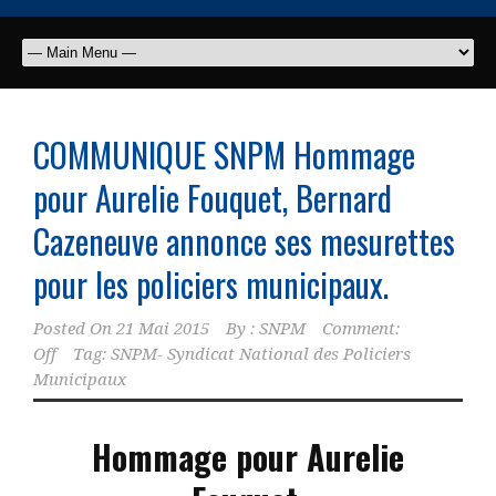
COMMUNIQUE SNPM Hommage
pour Aurelie Fouquet, Bernard
Cazeneuve annonce ses mesurettes
pour les policiers municipaux.
Posted On
21 Mai 2015
By :
SNPM
Comment:
Off
Tag:
SNPM- Syndicat National des Policiers
Municipaux
Hommage pour Aurelie