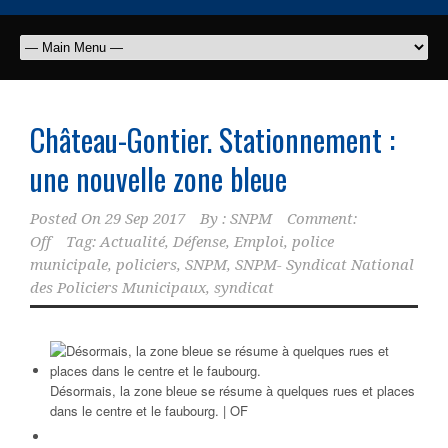
Château-Gontier. Stationnement :
une nouvelle zone bleue
Posted On
29 Sep 2017
By :
SNPM
Comment:
Off
Tag:
Actualité
,
Défense
,
Emploi
,
police
municipale
,
policiers
,
SNPM
,
SNPM- Syndicat National
des Policiers Municipaux
,
syndicat
Désormais, la zone bleue se résume à quelques rues et places
dans le centre et le faubourg. | OF