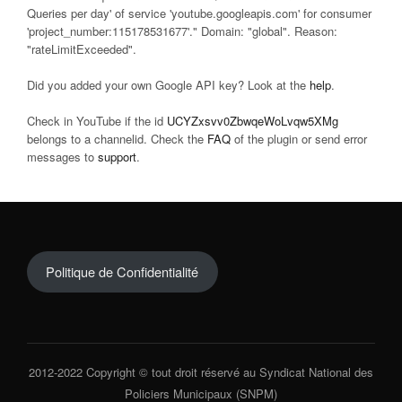
Queries per day' of service 'youtube.googleapis.com' for consumer
'project_number:115178531677'." Domain: "global". Reason:
"rateLimitExceeded".
Did you added your own Google API key? Look at the
help
.
Check in YouTube if the id
UCYZxsvv0ZbwqeWoLvqw5XMg
belongs to a channelid. Check the
FAQ
of the plugin or send error
messages to
support
.
Politique de Confidentialité
2012-2022 Copyright © tout droit réservé au Syndicat National des
Policiers Municipaux (SNPM)