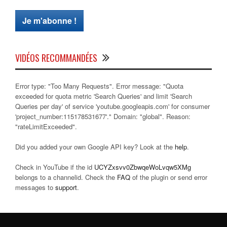
VIDÉOS RECOMMANDÉES
Error type: "Too Many Requests". Error message: "Quota
exceeded for quota metric 'Search Queries' and limit 'Search
Queries per day' of service 'youtube.googleapis.com' for consumer
'project_number:115178531677'." Domain: "global". Reason:
"rateLimitExceeded".
Did you added your own Google API key? Look at the
help
.
Check in YouTube if the id
UCYZxsvv0ZbwqeWoLvqw5XMg
belongs to a channelid. Check the
FAQ
of the plugin or send error
messages to
support
.