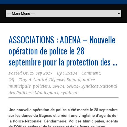
ASSOCIATIONS : ADENA – Nouvelle
opération de police le 28
septembre pour la protection des …
Posted On
29 Sep 2017
By :
SNPM
Comment:
Off
Tag:
Actualité
,
Défense
,
Emploi
,
police
municipale
,
policiers
,
SNPM
,
SNPM- Syndicat National
des Policiers Municipaux
,
syndicat
Une nouvelle opération de police a été menée le 28 septembre
sur les dunes du Bagnas et a réuni une vingtaine d’agents de
la Police Nationale, Gendarmerie, Polices Municipales, agents
de l’Office national de la chasse et de la faune sauvage,