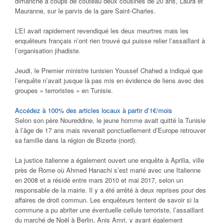
dimanche à coups de couteau deux cousines de 20 ans, Laura et
Mauranne, sur le parvis de la gare Saint-Charles.
L’EI avait rapidement revendiqué les deux meurtres mais les
enquêteurs français n’ont rien trouvé qui puisse relier l’assaillant à
l’organisation jihadiste.
Jeudi, le Premier ministre tunisien Youssef Chahed a indiqué que
l’enquête n’avait jusque là pas mis en évidence de liens avec des
groupes « terroristes » en Tunisie.
Accédez à 100% des articles locaux à partir d’1€/mois
Selon son père Noureddine, le jeune homme avait quitté la Tunisie
à l’âge de 17 ans mais revenait ponctuellement d’Europe retrouver
sa famille dans la région de Bizerte (nord).
La justice italienne a également ouvert une enquête à Aprilia, ville
près de Rome où Ahmed Hanachi s’est marié avec une Italienne
en 2008 et a résidé entre mars 2010 et mai 2017, selon un
responsable de la mairie. Il y a été arrêté à deux reprises pour des
affaires de droit commun. Les enquêteurs tentent de savoir si la
commune a pu abriter une éventuelle cellule terroriste, l’assaillant
du marché de Noël à Berlin, Anis Amri, y ayant également