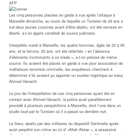
AFP
Les cinq personnes placées en garde à vue après l’attaque à
Marseille dimanche, au cours de laquelle un Tunisien de 29 ans a
tué deux jeunes cousines avant d’être abattu, ont été remises en
liberté, a-t-on appris vendredi de source judiciaire.
Interpellés mardi à Marseille, les quatre hommes, âgés de 32 à 56
ans, et la femme, 35 ans, ont été relâchés « en l’absence
d’éléments incriminants à ce stade », a-t-on précisé de même
source. Ils avaient été placés en garde à vue pour association de
malfaiteurs terroriste criminelle, les enquêteurs cherchant à
déterminer s’ils avaient pu apporter un soutien logistique au tueur,
Ahmed Hanachi.
Le jour de l’interpellation de ces cinq personnes ayant été en
contact avec Ahmed Hanachi, la police avait parallèlement
procédé à plusieurs perquisitions à Marseille, dont l’une dans un
studio loué par le Tunisien où il a passé sa dernière nuit.
Le tireur, abattu par des militaires du dispositif Sentinelle après
avoir perpétré son crime au cri d' »Allah Akbar », a assassiné