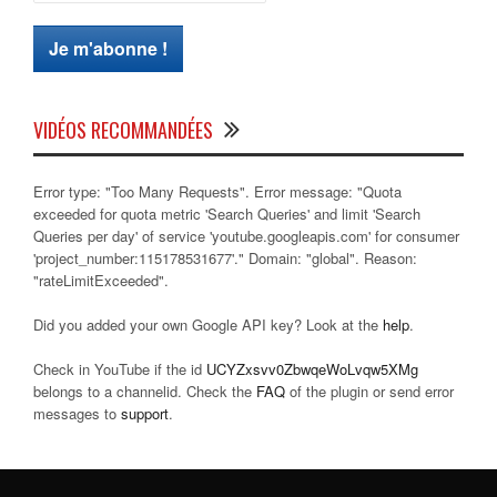
VIDÉOS RECOMMANDÉES
Error type: "Too Many Requests". Error message: "Quota
exceeded for quota metric 'Search Queries' and limit 'Search
Queries per day' of service 'youtube.googleapis.com' for consumer
'project_number:115178531677'." Domain: "global". Reason:
"rateLimitExceeded".
Did you added your own Google API key? Look at the
help
.
Check in YouTube if the id
UCYZxsvv0ZbwqeWoLvqw5XMg
belongs to a channelid. Check the
FAQ
of the plugin or send error
messages to
support
.