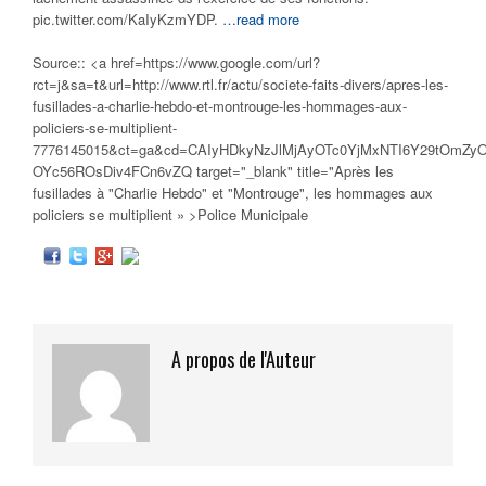
pic.twitter.com/KaIyKzmYDP.
…read more
Source:: <a href=https://www.google.com/url?
rct=j&sa=t&url=http://www.rtl.fr/actu/societe-faits-divers/apres-les-
fusillades-a-charlie-hebdo-et-montrouge-les-hommages-aux-
policiers-se-multiplient-
7776145015&ct=ga&cd=CAIyHDkyNzJlMjAyOTc0YjMxNTI6Y29tOmZy
OYc56ROsDiv4FCn6vZQ target="_blank" title="Après les
fusillades à "Charlie Hebdo" et "Montrouge", les hommages aux
policiers
se multiplient » >Police Municipale
A propos de l'Auteur