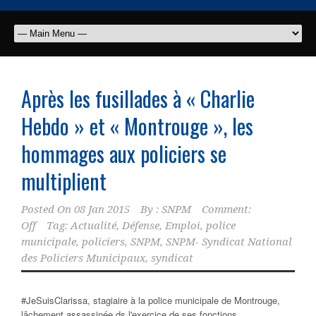
Après les fusillades à « Charlie
Hebdo » et « Montrouge », les
hommages aux
policiers
se
multiplient
Posted On
08 Jan 2015
By :
SNPM
Comment:
Off
Tag:
Actualité
,
Défense
,
Emploi
,
police
municipale
,
policiers
,
SNPM
,
SNPM- Syndicat National
des Policiers Municipaux
,
syndicat
#JeSuisClarissa, stagiaire à la police municipale de Montrouge,
lâchement assassinée ds l'exercice de ses fonctions.