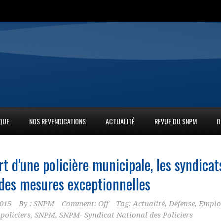
IQUE
NOS REVENDICATIONS
ACTUALITÉ
REVUE DU SNPM
O
rt d'une policière
municipale
, les syndicat
es mesures exceptionnelles
2015
By :
SNPM
Comment: Off
Tag:
Actualité
,
Défense
,
Emplo
,
policiers
,
SNPM
,
SNPM- Syndicat National des Policiers