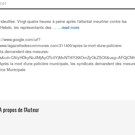
cat
deuillée. Vingt-quatre heures à peine après l'attentat meurtrier contre les
ie Hebdo, les représentants des …
…read more
s://www.google.com/url?
/www.lagazettedescommunes.com/311400/apres-la-mort-dune-policiere-
cats-demandent-des-mesures-
t=ga&cd=CAIyHDkyNzJlMjAyOTc0YjMxNTI6Y29tOmZyOkZSOlI&usg=AFQjCNH
Après la mort d'une policière
municipale
, les syndicats demandent des mesur
lice Municipale
A propos de l'Auteur