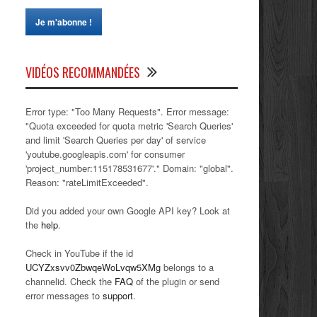
VIDÉOS RECOMMANDÉES
Error type: "Too Many Requests". Error message:
"Quota exceeded for quota metric 'Search Queries'
and limit 'Search Queries per day' of service
'youtube.googleapis.com' for consumer
'project_number:115178531677'." Domain: "global".
Reason: "rateLimitExceeded".
Did you added your own Google API key? Look at
the
help
.
Check in YouTube if the id
UCYZxsvv0ZbwqeWoLvqw5XMg
belongs to a
channelid. Check the
FAQ
of the plugin or send
error messages to
support
.