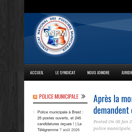
ACCUEIL
LE SYNDICAT
NOUS JOINDRE
JURID
Après la mo
POLICE MUNICIPALE
demandent d
Police municipale à Brest :
25 postes ouverts, et 245
Posted On
08 Jan 
candidatures reçues ! | Le
police municipale
Télégramme
7 août 2026