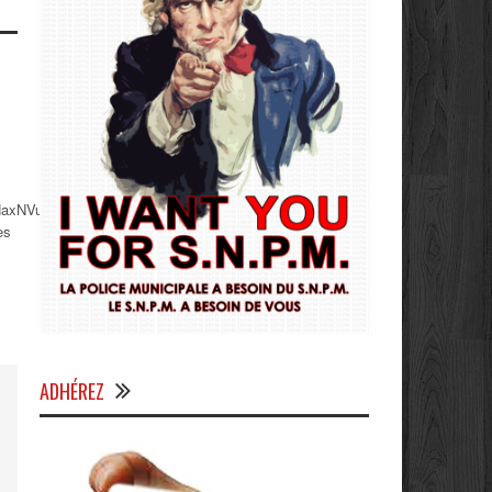
axNVul8XjYaPNKA4ef4oIaxLIqw
es
ADHÉREZ