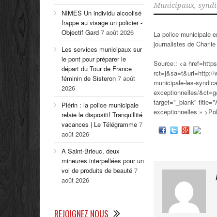
Municipaux
,
syndi
NÎMES Un individu alcoolisé
frappe au visage un policier -
Objectif Gard
7 août 2026
La police municipale en
journalistes de Charl
Les services municipaux sur
le pont pour préparer le
Source:: <a href=http
départ du Tour de France
rct=j&sa=t&url=http:/
féminin de Sisteron
7 août
municipale-les-syndi
2026
exceptionnelles/&c
target="_blank" title="
Plérin : la police municipale
exceptionnelles » >Po
relaie le dispositif Tranquillité
vacances | Le Télégramme
7
août 2026
À Saint-Brieuc, deux
mineures interpellées pour un
vol de produits de beauté
7
août 2026
REJOIGNEZ NOUS