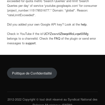
exceeded for quota metric 'Search Queries' and limit 'Search
Queries per day' of service 'youtube.googleapis.com' for consumer
'project_number:115178531677'." Domain: "global". Reason:
"rateLimitExceeded".
Did you added your own Google API key? Look at the
help
.
Check in YouTube if the id
UCYZxsvv0ZbwqeWoLvqw5XMg
belongs to a channelid. Check the
FAQ
of the plugin or send error
messages to
support
.
Politique de Confidentialité
2012-2022 Copyright © tout droit réservé au Syndicat National des
Policiers Municipaux (SNPM)