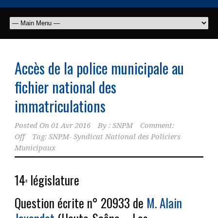
Accès de la police municipale au
fichier national des
immatriculations
Posted On
01 Avr 2016
By :
SNPM
Comment:
Off
Tag:
SNPM- Syndicat National des Policiers
Municipaux
14
législature
e
Question écrite n° 20933 de
M. Alain