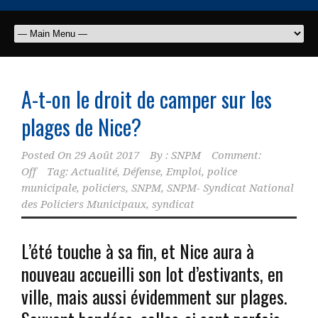
A-t-on le droit de camper sur les
plages de Nice?
Posted On
29 Août 2017
By :
SNPM
Comment:
Off
Tag:
Actualité
,
Défense
,
Emploi
,
police
municipale
,
policiers
,
SNPM
,
SNPM- Syndicat National
des Policiers Municipaux
,
syndicat
L’été touche à sa fin, et Nice aura à
nouveau accueilli son lot d’estivants, en
ville, mais aussi évidemment sur plages.