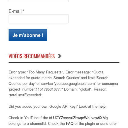
E-mail
*
VIDÉOS RECOMMANDÉES
Error type: "Too Many Requests". Error message: "Quota
exceeded for quota metric 'Search Queries' and limit 'Search
Queries per day' of service 'youtube.googleapis.com' for consumer
'project_number:115178531677'." Domain: "global". Reason:
"rateLimitExceeded".
Did you added your own Google API key? Look at the
help
.
Check in YouTube if the id
UCYZxsvv0ZbwqeWoLvqw5XMg
belongs to a channelid. Check the
FAQ
of the plugin or send error