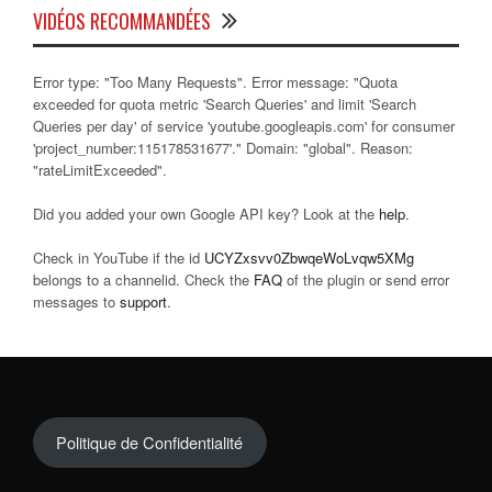
VIDÉOS RECOMMANDÉES
Error type: "Too Many Requests". Error message: "Quota
exceeded for quota metric 'Search Queries' and limit 'Search
Queries per day' of service 'youtube.googleapis.com' for consumer
'project_number:115178531677'." Domain: "global". Reason:
"rateLimitExceeded".
Did you added your own Google API key? Look at the
help
.
Check in YouTube if the id
UCYZxsvv0ZbwqeWoLvqw5XMg
belongs to a channelid. Check the
FAQ
of the plugin or send error
messages to
support
.
Politique de Confidentialité