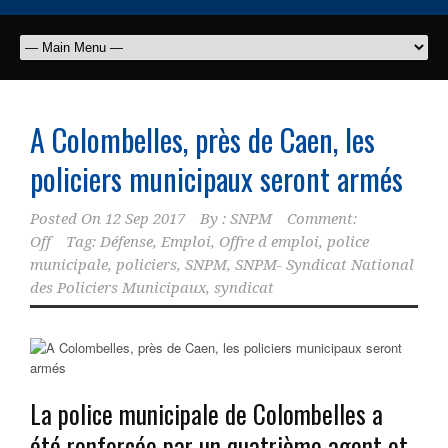
A Colombelles, près de Caen, les
policiers municipaux seront armés
Posted On
12 Sep 2017
By :
SNPM
Comment:
Off
Tag:
Défense
,
Emploi
,
Offre d emploi
,
police
municipale
,
policiers
,
SNPM
,
SNPM- Syndicat National
des Policiers Municipaux
,
syndicat
La police municipale de Colombelles a
été renforcée par un quatrième agent et