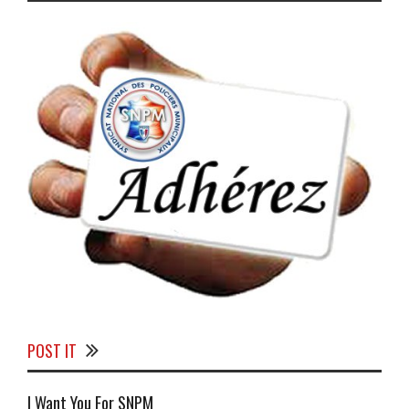
POST IT
I Want You For SNPM