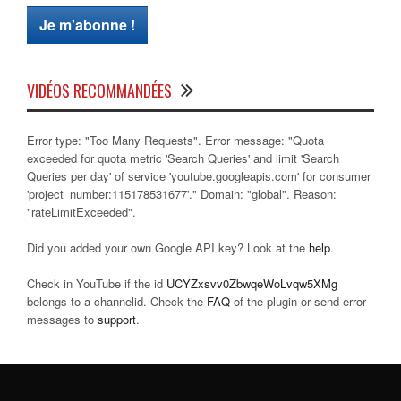
VIDÉOS RECOMMANDÉES
Error type: "Too Many Requests". Error message: "Quota
exceeded for quota metric 'Search Queries' and limit 'Search
Queries per day' of service 'youtube.googleapis.com' for consumer
'project_number:115178531677'." Domain: "global". Reason:
"rateLimitExceeded".
Did you added your own Google API key? Look at the
help
.
Check in YouTube if the id
UCYZxsvv0ZbwqeWoLvqw5XMg
belongs to a channelid. Check the
FAQ
of the plugin or send error
messages to
support
.