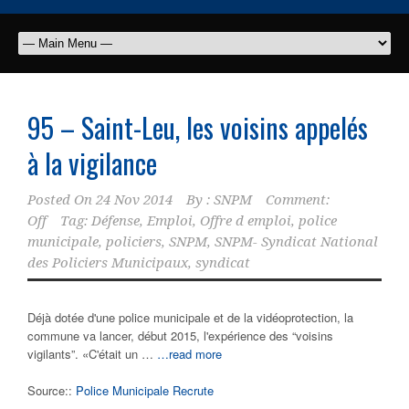
95 – Saint-Leu, les voisins appelés
à la vigilance
Posted On
24 Nov 2014
By :
SNPM
Comment:
Off
Tag:
Défense
,
Emploi
,
Offre d emploi
,
police
municipale
,
policiers
,
SNPM
,
SNPM- Syndicat National
des Policiers Municipaux
,
syndicat
Déjà dotée d'une police municipale et de la vidéoprotection, la
commune va lancer, début 2015, l'expérience des “voisins
vigilants”. «C'était un …
…read more
Source::
Police Municipale Recrute