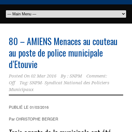
80 – AMIENS Menaces au couteau
au poste de police municipale
d’Etouvie
Posted On
02 Mar 2016
By :
SNPM
Comment:
Off
Tag:
SNPM- Syndicat National des Policiers
Municipaux
PUBLIÉ LE 01/03/2016
Par CHRISTOPHE BERGER