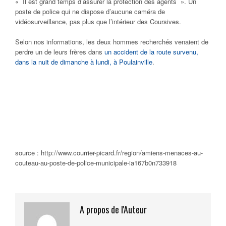
«
Il est grand temps d’assurer la protection des agents
». Un
poste de police qui ne dispose d’aucune caméra de
vidéosurveillance, pas plus que l’intérieur des Coursives.
Selon nos informations, les deux hommes recherchés venaient de
perdre un de leurs frères dans
un accident de la route survenu,
dans la nuit de dimanche à lundi, à Poulainville
.
source : http://www.courrier-picard.fr/region/amiens-menaces-au-
couteau-au-poste-de-police-municipale-ia167b0n733918
A propos de l'Auteur