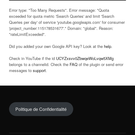
Error type: "Too Many Requests". Error message: "Quota
exceeded for quota metric 'Search Queries' and limit 'Search
Queries per day' of service 'youtube.googleapis.com' for consumer
'project_number:115178531677'." Domain: "global". Reason:
"rateLimitExceeded".
Did you added your own Google API key? Look at the
help
.
Check in YouTube if the id
UCYZxsvv0ZbwqeWoLvqw5XMg
belongs to a channelid. Check the
FAQ
of the plugin or send error
messages to
support
.
Politique de Confidentialité