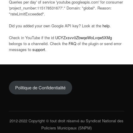
Queries per day' of service 'youtube.googleapis.com' for consumer
'project_number:115178531677'." Domain: "global". Reason:
"rateLimitExceeded".
Did you added your own Google API key? Look at the
help
.
Check in YouTube if the id
UCYZxsvv0ZbwqeWoLvqw5XMg
belongs to a channelid. Check the
FAQ
of the plugin or send error
messages to
support
.
Politique de Confidentialité
2012-2022 Copyright © tout droit réservé au Syndicat National des
Policiers Municipaux (SNPM)