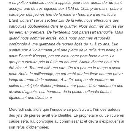
« La police nationale nous a appelés pour nous demander de venir
appuyer une de ses équipes aux HLM du Champ-de-mars, prise à
partie par des jeunes lors de la mise en fourrière d’un véhicule.
Étant ‘îlotiers’ sur le secteur Est de la ville, nous effectuons des
patrouilles quotidiennes dans le quartier. Nous sommes arrivés sur
les lieux en premiers. De l’extérieur, tout paraissait tranquille. Mais
quand nous sommes entrés, nous nous sommes retrouvés
confrontés à une quinzaine de jeunes âgés de 17 à 25 ans. L’un
d’entre eux a violemment jeté une pierre de la taille d’un poing sur
notre Renault Kangoo, brisant ainsi notre pare-brise avant. Le
groupe a ensuite pris la fuite en courant. Aucun d’entre nous n’a
été blessé. Tout est allé très vite. On n’a pas eu le temps d’avoir
peur. Après le caillassage, on est resté sur les lieux comme prévu
jusqu’au terme de la mission. À la fin, cinq ou six voitures de
police municipale étaient présentes sur place. Cela représente une
dizaine d’agents. Les hommes de la police nationale étaient
également une dizaine. »
Mercredi soir, alors que l’enquête se poursuivait, l’un des auteurs
des jets de pierres avait été identifié. Le propriètaire du véhicule en
cause sera, lui, convoqué au commissariat et devra s’expliquer sur
son refus d’obtempérer.