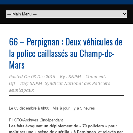
66 – Perpignan : Deux véhicules de
la police caillassés au Champ-de-
Mars
Posted On
03 Déc 2015
By :
SNPM
Comment:
Off
Tag:
SNPM- Syndicat National des Policiers
Municipaux
Le 03 décembre à 6h00 | Mis à jour il y a 5 heures
PHOTO/Archives L’Indépendant
Les faits évoquant un déploiement de « 70 policiers » pour
maîtriser une « scène de guérilla » à Perpignan, et relayés par