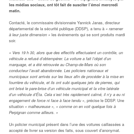
les médias sociaux, ont tôt fait de susciter l’émoi mercredi
matin.
Contacté, le commissaire divisionnaire Yannick Janas, directeur
départemental de la sécurité publique (DDSP), a tenu à
« ramener
à leur juste dimension »
les événements qui se sont produits mardi
soir.
« Vers 19 h 30, alors que des effectifs effectuaient un contrôle, un
véhicule a refusé d’obtempérer. La voiture a fait l’objet d’un
marquage, et a été retrouvée au Champ-de-Mars où son
conducteur l’avait abandonnée. Les policiers nationaux et
municipaux sont arrivés sur les lieux afin de procéder à la mise en
fourrière du véhicule, et ils ont subi quelques jets de pierres, qui
ont brisé le pare-brise d’un véhicule municipal et la vitre latérale
d’un véhicule d’Éta. Cela s’est très rapidement calmé, il n’y a eu ni
engagement de force ni face à face tendu »
, précise le DDSP. Une
situation
« malheureuse », « comme on en voit quelque fois à
Perpignan comme ailleurs. »
Un policier municipal présent dans l’une des voitures caillassées a
accepté de livrer sa version des faits, sous couvert d’anonymat.