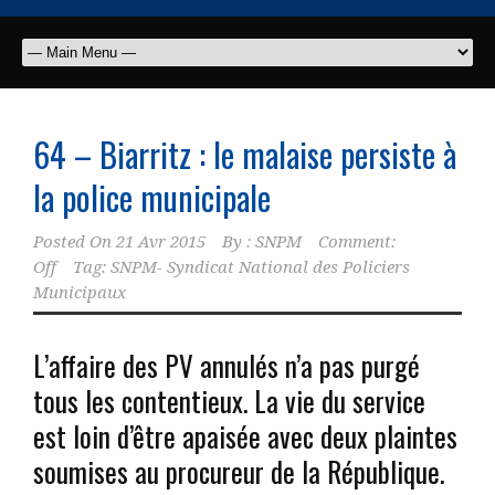
64 – Biarritz : le malaise persiste à
la police municipale
Posted On
21 Avr 2015
By :
SNPM
Comment:
Off
Tag:
SNPM- Syndicat National des Policiers
Municipaux
L’affaire des PV annulés n’a pas purgé
tous les contentieux. La vie du service
est loin d’être apaisée avec deux plaintes
soumises au procureur de la République.