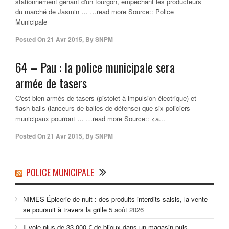
stationnement gênant d'un fourgon, empêchant les producteurs
du marché de Jasmin … …read more Source:: Police
Municipale
Posted On
21 Avr 2015
,
By
SNPM
64 – Pau : la
police municipale
sera
armée de tasers
C'est bien armés de tasers (pistolet à impulsion électrique) et
flash-balls (lanceurs de balles de défense) que six policiers
municipaux pourront … …read more Source:: <a...
Posted On
21 Avr 2015
,
By
SNPM
POLICE MUNICIPALE
NÎMES Épicerie de nuit : des produits interdits saisis, la vente
se poursuit à travers la grille
5 août 2026
Il vole plus de 33 000 € de bijoux dans un magasin puis