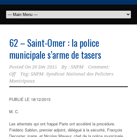
62 – Saint-Omer : la police
municipale s’arme de tasers
Posted On
20 Déc 2015
By :
SNPM
Comment:
Off
Tag:
SNPM- Syndicat National des Policiers
Municipaux
PUBLIÉ LE 18/12/2015
M. C.
Les attentats qui ont frappé Paris ont accéléré la procédure.
Frédéric Sablon, premier adjoint, délégué à la sécurité, François
Decoster, maire, et Nicolas Mayeur, chef de la police municipale,