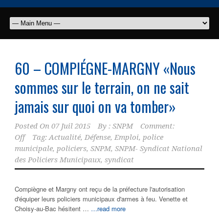
60 – COMPIÉGNE-MARGNY «Nous
sommes sur le terrain, on ne sait
jamais sur quoi on va tomber»
Posted On
07 Juil 2015
By :
SNPM
Comment:
Off
Tag:
Actualité
,
Défense
,
Emploi
,
police
municipale
,
policiers
,
SNPM
,
SNPM- Syndicat National
des Policiers Municipaux
,
syndicat
Compiègne et Margny ont reçu de la préfecture l'autorisation
d'équiper leurs policiers municipaux d'armes à feu. Venette et
Choisy-au-Bac hésitent …
…read more