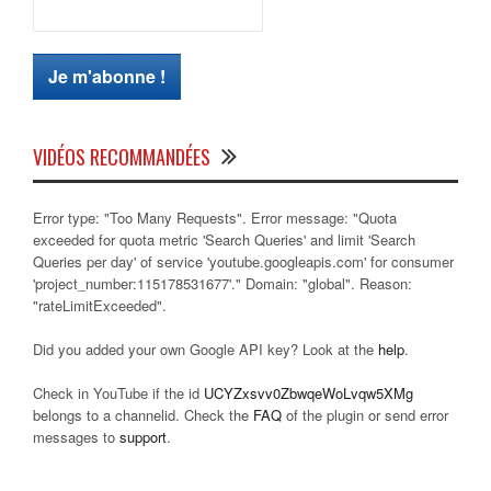
VIDÉOS RECOMMANDÉES
Error type: "Too Many Requests". Error message: "Quota
exceeded for quota metric 'Search Queries' and limit 'Search
Queries per day' of service 'youtube.googleapis.com' for consumer
'project_number:115178531677'." Domain: "global". Reason:
"rateLimitExceeded".
Did you added your own Google API key? Look at the
help
.
Check in YouTube if the id
UCYZxsvv0ZbwqeWoLvqw5XMg
belongs to a channelid. Check the
FAQ
of the plugin or send error
messages to
support
.