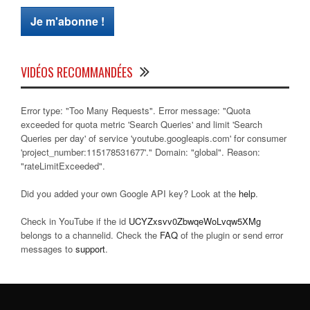
VIDÉOS RECOMMANDÉES
Error type: "Too Many Requests". Error message: "Quota
exceeded for quota metric 'Search Queries' and limit 'Search
Queries per day' of service 'youtube.googleapis.com' for consumer
'project_number:115178531677'." Domain: "global". Reason:
"rateLimitExceeded".
Did you added your own Google API key? Look at the
help
.
Check in YouTube if the id
UCYZxsvv0ZbwqeWoLvqw5XMg
belongs to a channelid. Check the
FAQ
of the plugin or send error
messages to
support
.