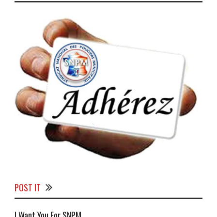
POST IT
I Want You For SNPM