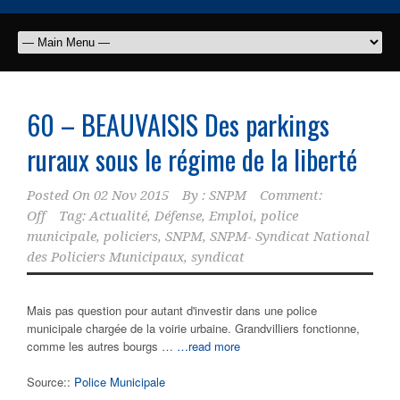
60 – BEAUVAISIS Des parkings
ruraux sous le régime de la liberté
Posted On
02 Nov 2015
By :
SNPM
Comment:
Off
Tag:
Actualité
,
Défense
,
Emploi
,
police
municipale
,
policiers
,
SNPM
,
SNPM- Syndicat National
des Policiers Municipaux
,
syndicat
Mais pas question pour autant d'investir dans une police
municipale chargée de la voirie urbaine. Grandvilliers fonctionne,
comme les autres bourgs …
…read more
Source::
Police Municipale