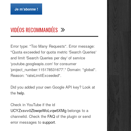
VIDÉOS RECOMMANDÉES
Error type: "Too Many Requests". Error message:
"Quota exceeded for quota metric 'Search Queries'
and limit 'Search Queries per day' of service
'youtube.googleapis.com' for consumer
'project_number:115178531677'." Domain: "global".
Reason: "rateLimitExceeded".
Did you added your own Google API key? Look at
the
help
.
Check in YouTube if the id
UCYZxsvv0ZbwqeWoLvqw5XMg
belongs to a
channelid. Check the
FAQ
of the plugin or send
error messages to
support
.