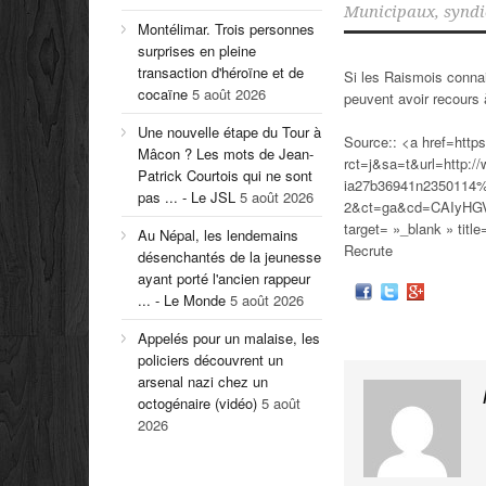
Municipaux
,
syndi
Montélimar. Trois personnes
surprises en pleine
transaction d'héroïne et de
Si les Raismois connai
cocaïne
5 août 2026
peuvent avoir recours 
Une nouvelle étape du Tour à
Source:: <a href=http
Mâcon ? Les mots de Jean-
rct=j&sa=t&url=http://
Patrick Courtois qui ne sont
ia27b36941n2350114
pas ... - Le JSL
5 août 2026
2&ct=ga&cd=CAIyH
target= »_blank » titl
Au Népal, les lendemains
Recrute
désenchantés de la jeunesse
ayant porté l'ancien rappeur
... - Le Monde
5 août 2026
Appelés pour un malaise, les
policiers découvrent un
arsenal nazi chez un
octogénaire (vidéo)
5 août
2026