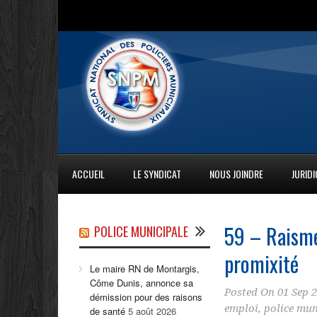
ACCUEIL
LE SYNDICAT
NOUS JOINDRE
JURID
59 – Raisme
POLICE MUNICIPALE
promixité
Le maire RN de Montargis,
Côme Dunis, annonce sa
Posted On
01 Sep 
démission pour des raisons
emploi
,
police mun
de santé
5 août 2026