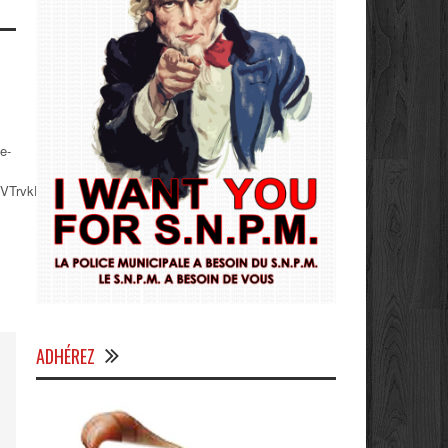
e-
bVTrvkEXQbHB2gWLuiQ
ADHÉREZ