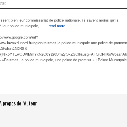
cat
ssent bien leur commissariat de police nationale, ils savent moins qu’ils
à leur police municipale, …
…read more
s://www.google.com/url?
www.lavoixdunord.fr/region/raismes-la-police-municipale-une-police-de-promixit
%3Fxtor%3DRSS-
GVjNjk5YTEwODVlMmYxN2Q6Y29tOmZyOkZSOlI&usg=AFQjCNH6sWoaahA
e= »Raismes: la
police municipale
, une police de promixit » >Police Municipale
A propos de l'Auteur