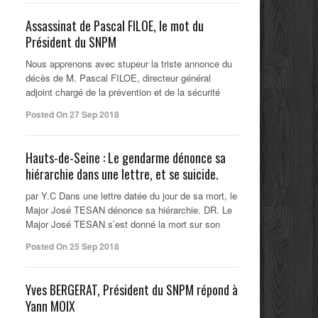
Assassinat de Pascal FILOE, le mot du
Président du SNPM
Nous apprenons avec stupeur la triste annonce du
décès de M. Pascal FILOE, directeur général
adjoint chargé de la prévention et de la sécurité
Posted On 27 Sep 2018
Hauts-de-Seine : Le gendarme dénonce sa
hiérarchie dans une lettre, et se suicide.
par Y.C Dans une lettre datée du jour de sa mort, le
Major José TESAN dénonce sa hiérarchie. DR. Le
Major José TESAN s’est donné la mort sur son
Posted On 25 Sep 2018
Yves BERGERAT, Président du SNPM répond à
Yann MOIX