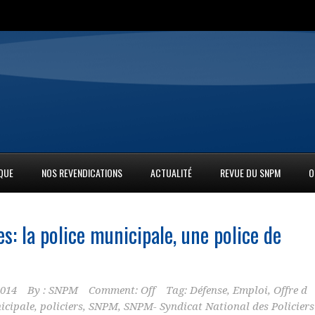
IQUE
NOS REVENDICATIONS
ACTUALITÉ
REVUE DU SNPM
O
s: la
police municipale
, une police de
2014
By :
SNPM
Comment: Off
Tag:
Défense
,
Emploi
,
Offre d
icipale
,
policiers
,
SNPM
,
SNPM- Syndicat National des Policiers