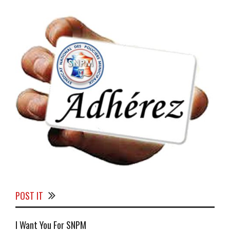
POST IT
I Want You For SNPM