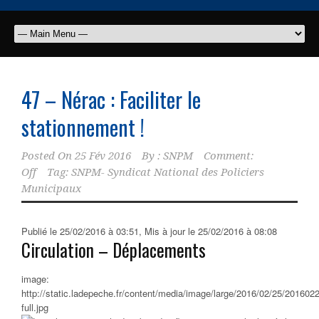
47 – Nérac : Faciliter le
stationnement !
Posted On
25 Fév 2016
By :
SNPM
Comment:
Off
Tag:
SNPM- Syndicat National des Policiers
Municipaux
Publié le 25/02/2016 à 03:51
,
Mis à jour le 25/02/2016 à 08:08
Circulation – Déplacements
image:
http://static.ladepeche.fr/content/media/image/large/2016/02/25/201602
full.jpg