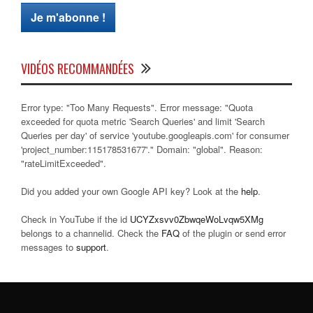
VIDÉOS RECOMMANDÉES
Error type: "Too Many Requests". Error message: "Quota
exceeded for quota metric 'Search Queries' and limit 'Search
Queries per day' of service 'youtube.googleapis.com' for consumer
'project_number:115178531677'." Domain: "global". Reason:
"rateLimitExceeded".
Did you added your own Google API key? Look at the
help
.
Check in YouTube if the id
UCYZxsvv0ZbwqeWoLvqw5XMg
belongs to a channelid. Check the
FAQ
of the plugin or send error
messages to
support
.