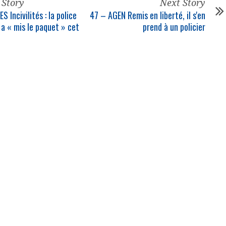
 Story
Next Story
 Incivilités : la
police
47 – AGEN Remis en liberté, il s'en
a « mis le paquet » cet
prend à un
policier