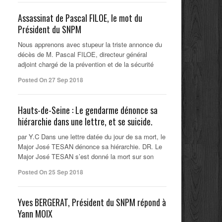
Assassinat de Pascal FILOE, le mot du
Président du SNPM
Nous apprenons avec stupeur la triste annonce du
décès de M. Pascal FILOE, directeur général
adjoint chargé de la prévention et de la sécurité
Posted On 27 Sep 2018
Hauts-de-Seine : Le gendarme dénonce sa
hiérarchie dans une lettre, et se suicide.
par Y.C Dans une lettre datée du jour de sa mort, le
Major José TESAN dénonce sa hiérarchie. DR. Le
Major José TESAN s’est donné la mort sur son
Posted On 25 Sep 2018
Yves BERGERAT, Président du SNPM répond à
Yann MOIX