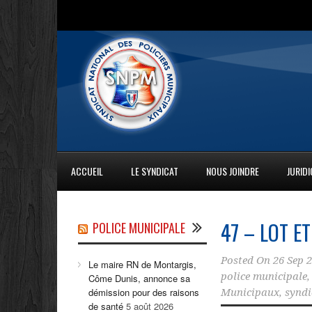
ACCUEIL
LE SYNDICAT
NOUS JOINDRE
JURID
47 – LOT ET
POLICE MUNICIPALE
Posted On
26 Sep 
Le maire RN de Montargis,
police municipale
Côme Dunis, annonce sa
démission pour des raisons
Municipaux
,
syndi
de santé
5 août 2026