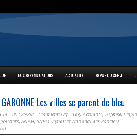
IQUE
NOS REVENDICATIONS
ACTUALITÉ
REVUE DU SNPM
O
 GARONNE Les villes se parent de bleu
2014
By :
SNPM
Comment: Off
Tag:
Actualité
,
Défense
,
Emplo
,
policiers
,
SNPM
,
SNPM- Syndicat National des Policiers
cat