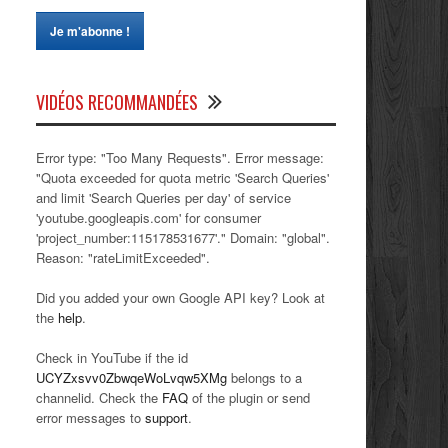
VIDÉOS RECOMMANDÉES
Error type: "Too Many Requests". Error message:
"Quota exceeded for quota metric 'Search Queries'
and limit 'Search Queries per day' of service
'youtube.googleapis.com' for consumer
'project_number:115178531677'." Domain: "global".
Reason: "rateLimitExceeded".
Did you added your own Google API key? Look at
the
help
.
Check in YouTube if the id
UCYZxsvv0ZbwqeWoLvqw5XMg
belongs to a
channelid. Check the
FAQ
of the plugin or send
error messages to
support
.