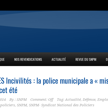
IQUE
NOS REVENDICATIONS
ACTUALITÉ
REVUE DU SNPM
O
 Incivilités : la
police municipale
a « mi
cet été
2014
By :
SNPM
Comment: Off
Tag:
Actualité
,
Défense
,
Emplo
,
policiers
,
SNPM
,
SNPM- Syndicat National des Policiers