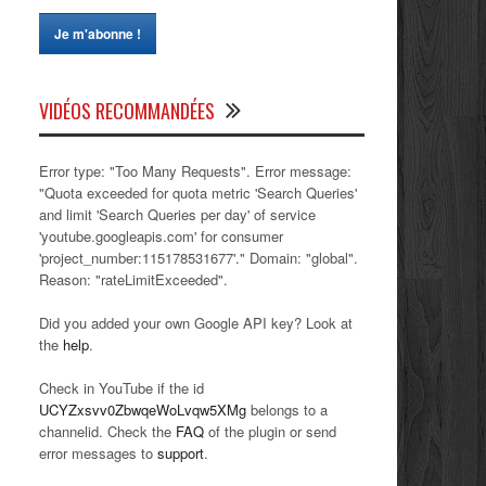
VIDÉOS RECOMMANDÉES
Error type: "Too Many Requests". Error message:
"Quota exceeded for quota metric 'Search Queries'
and limit 'Search Queries per day' of service
'youtube.googleapis.com' for consumer
'project_number:115178531677'." Domain: "global".
Reason: "rateLimitExceeded".
Did you added your own Google API key? Look at
the
help
.
Check in YouTube if the id
UCYZxsvv0ZbwqeWoLvqw5XMg
belongs to a
channelid. Check the
FAQ
of the plugin or send
error messages to
support
.