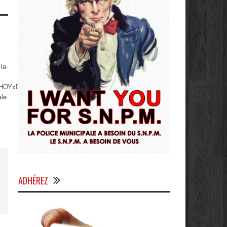
la-
NHOYxDLG2EH_L0t7EspLRbYlQ
ale
ADHÉREZ