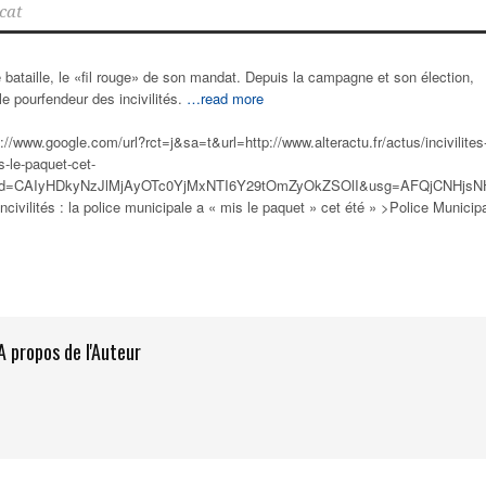
cat
de bataille, le «fil rouge» de son mandat. Depuis la campagne et son élection,
le pourfendeur des incivilités.
…read more
://www.google.com/url?rct=j&sa=t&url=http://www.alteractu.fr/actus/incivilites-
s-le-paquet-cet-
&cd=CAIyHDkyNzJlMjAyOTc0YjMxNTI6Y29tOmZyOkZSOlI&usg=AFQjCNHjs
ncivilités : la
police municipale
a « mis le paquet » cet été » >Police Municip
A propos de l'Auteur