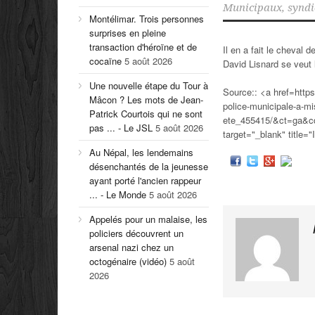
Municipaux
,
syndi
Montélimar. Trois personnes
surprises en pleine
transaction d'héroïne et de
Il en a fait le cheval 
cocaïne
5 août 2026
David Lisnard se veut 
Une nouvelle étape du Tour à
Source:: <a href=https
Mâcon ? Les mots de Jean-
police-municipale-a-mi
Patrick Courtois qui ne sont
ete_455415/&ct=ga
pas ... - Le JSL
5 août 2026
target="_blank" title="I
Au Népal, les lendemains
désenchantés de la jeunesse
ayant porté l'ancien rappeur
... - Le Monde
5 août 2026
Appelés pour un malaise, les
policiers découvrent un
arsenal nazi chez un
octogénaire (vidéo)
5 août
2026