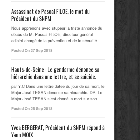
Assassinat de Pascal FILOE, le mot du
Président du SNPM
Nous apprenons avec stupeur la triste annonce du
décès de M. Pascal FILOE, directeur général
adjoint chargé de la prévention et de la sécurité
Posted On 27 Sep 2018
Hauts-de-Seine : Le gendarme dénonce sa
hiérarchie dans une lettre, et se suicide.
par Y.C Dans une lettre datée du jour de sa mort, le
Major José TESAN dénonce sa hiérarchie. DR. Le
Major José TESAN s’est donné la mort sur son
Posted On 25 Sep 2018
Yves BERGERAT, Président du SNPM répond à
Yann MOIX