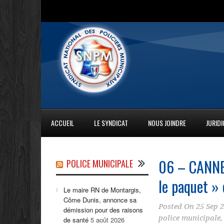
ACCUEIL
LE SYNDICAT
NOUS JOINDRE
JURID
06 – CANNES
POLICE MUNICIPALE
le paquet » 
Le maire RN de Montargis,
Côme Dunis, annonce sa
Posted On
25 Sep 
démission pour des raisons
police municipale
de santé
5 août 2026