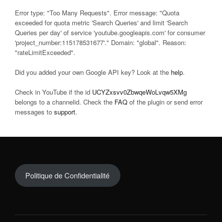
Error type: "Too Many Requests". Error message: "Quota
exceeded for quota metric 'Search Queries' and limit 'Search
Queries per day' of service 'youtube.googleapis.com' for consumer
'project_number:115178531677'." Domain: "global". Reason:
"rateLimitExceeded".
Did you added your own Google API key? Look at the
help
.
Check in YouTube if the id
UCYZxsvv0ZbwqeWoLvqw5XMg
belongs to a channelid. Check the
FAQ
of the plugin or send error
messages to
support
.
Politique de Confidentialité