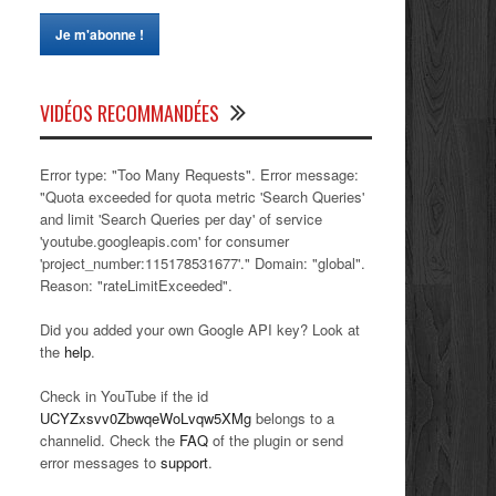
VIDÉOS RECOMMANDÉES
Error type: "Too Many Requests". Error message:
"Quota exceeded for quota metric 'Search Queries'
and limit 'Search Queries per day' of service
'youtube.googleapis.com' for consumer
'project_number:115178531677'." Domain: "global".
Reason: "rateLimitExceeded".
Did you added your own Google API key? Look at
the
help
.
Check in YouTube if the id
UCYZxsvv0ZbwqeWoLvqw5XMg
belongs to a
channelid. Check the
FAQ
of the plugin or send
error messages to
support
.