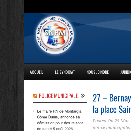
ACCUEIL
LE SYNDICAT
NOUS JOINDRE
JURID
27 – Bernay 
POLICE MUNICIPALE
la place Sai
Le maire RN de Montargis,
Côme Dunis, annonce sa
Posted On
25 Mar 
démission pour des raisons
police municipale
de santé
5 août 2026