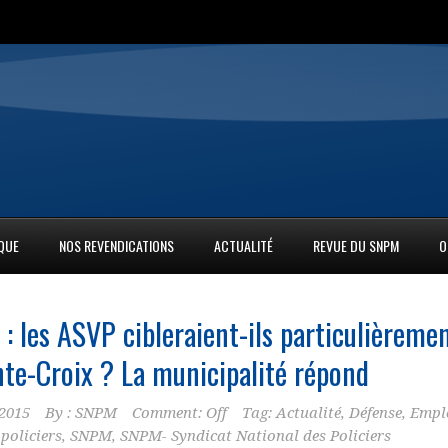
IQUE
NOS REVENDICATIONS
ACTUALITÉ
REVUE DU SNPM
O
: les ASVP cibleraient-ils particulièreme
nte-Croix ? La municipalité répond
2015
By :
SNPM
Comment: Off
Tag:
Actualité
,
Défense
,
Empl
,
policiers
,
SNPM
,
SNPM- Syndicat National des Policiers