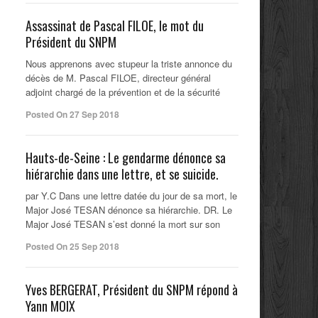
Assassinat de Pascal FILOE, le mot du
Président du SNPM
Nous apprenons avec stupeur la triste annonce du
décès de M. Pascal FILOE, directeur général
adjoint chargé de la prévention et de la sécurité
Posted On 27 Sep 2018
Hauts-de-Seine : Le gendarme dénonce sa
hiérarchie dans une lettre, et se suicide.
par Y.C Dans une lettre datée du jour de sa mort, le
Major José TESAN dénonce sa hiérarchie. DR. Le
Major José TESAN s’est donné la mort sur son
Posted On 25 Sep 2018
Yves BERGERAT, Président du SNPM répond à
Yann MOIX