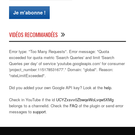
VIDÉOS RECOMMANDÉES
Error type: "Too Many Requests". Error message: "Quota
exceeded for quota metric 'Search Queries' and limit 'Search
Queries per day' of service 'youtube.googleapis.com' for consumer
'project_number:115178531677'." Domain: "global". Reason:
"rateLimitExceeded".
Did you added your own Google API key? Look at the
help
.
Check in YouTube if the id
UCYZxsvv0ZbwqeWoLvqw5XMg
belongs to a channelid. Check the
FAQ
of the plugin or send error
messages to
support
.