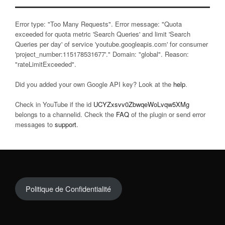
Error type: "Too Many Requests". Error message: "Quota
exceeded for quota metric 'Search Queries' and limit 'Search
Queries per day' of service 'youtube.googleapis.com' for consumer
'project_number:115178531677'." Domain: "global". Reason:
"rateLimitExceeded".
Did you added your own Google API key? Look at the
help
.
Check in YouTube if the id
UCYZxsvv0ZbwqeWoLvqw5XMg
belongs to a channelid. Check the
FAQ
of the plugin or send error
messages to
support
.
Politique de Confidentialité