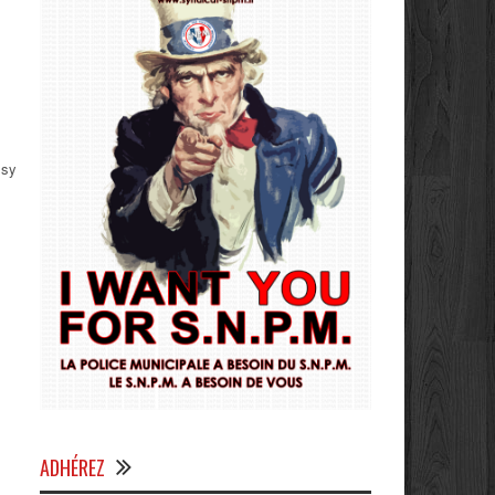
ssy|Yves
ADHÉREZ