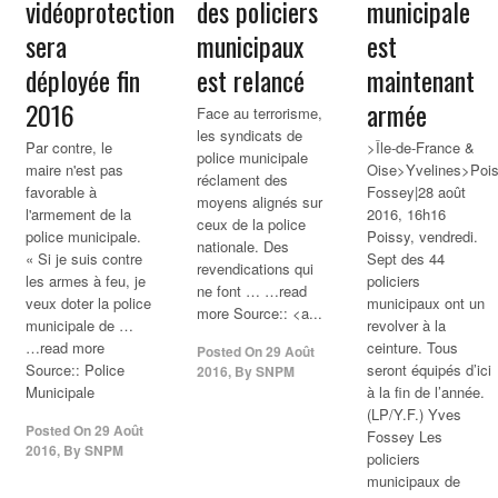
vidéoprotection
des
policiers
municipale
sera
municipaux
est
déployée fin
est relancé
maintenant
2016
armée
Face au terrorisme,
les syndicats de
Par contre, le
>Île-de-France &
police municipale
maire n'est pas
Oise>Yvelines>Poi
réclament des
favorable à
Fossey|28 août
moyens alignés sur
l'armement de la
2016, 16h16
ceux de la police
police municipale.
Poissy, vendredi.
nationale. Des
« Si je suis contre
Sept des 44
revendications qui
les armes à feu, je
policiers
ne font … …read
veux doter la police
municipaux ont un
more Source:: <a...
municipale de …
revolver à la
…read more
ceinture. Tous
Posted On
29 Août
Source:: Police
seront équipés d’ici
2016
,
By
SNPM
Municipale
à la fin de l’année.
(LP/Y.F.) Yves
Posted On
29 Août
Fossey Les
2016
,
By
SNPM
policiers
municipaux de