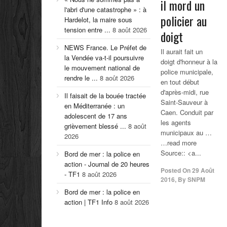
il mord un
l'abri d'une catastrophe » : à
policier
au
Hardelot, la maire sous
tension entre ...
8 août 2026
doigt
NEWS France. Le Préfet de
Il aurait fait un
la Vendée va-t-il poursuivre
doigt d'honneur à la
le mouvement national de
police municipale,
rendre le ...
8 août 2026
en tout début
d'après-midi, rue
Il faisait de la bouée tractée
Saint-Sauveur à
en Méditerranée : un
Caen. Conduit par
adolescent de 17 ans
les agents
grièvement blessé ...
8 août
municipaux au …
2026
…read more
Source:: <a...
Bord de mer : la police en
action - Journal de 20 heures
Posted On
29 Août
- TF1
8 août 2026
2016
,
By
SNPM
Bord de mer : la police en
action | TF1 Info
8 août 2026