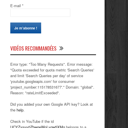
E-mail
*
VIDÉOS RECOMMANDÉES
Error type: "Too Many Requests". Error message:
"Quota exceeded for quota metric 'Search Queries'
and limit 'Search Queries per day' of service
'youtube.googleapis.com' for consumer
'project_number:115178531677'." Domain: "global".
Reason: "rateLimitExceeded".
Did you added your own Google API key? Look at
the
help
.
Check in YouTube if the id
UCYZxsvv0ZbwqeWoLvqw5XMg
belongs to a