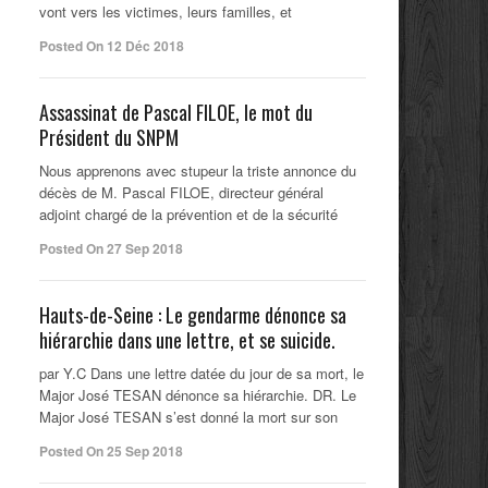
vont vers les victimes, leurs familles, et
Posted On 12 Déc 2018
Assassinat de Pascal FILOE, le mot du
Président du SNPM
Nous apprenons avec stupeur la triste annonce du
décès de M. Pascal FILOE, directeur général
adjoint chargé de la prévention et de la sécurité
Posted On 27 Sep 2018
Hauts-de-Seine : Le gendarme dénonce sa
hiérarchie dans une lettre, et se suicide.
par Y.C Dans une lettre datée du jour de sa mort, le
Major José TESAN dénonce sa hiérarchie. DR. Le
Major José TESAN s’est donné la mort sur son
Posted On 25 Sep 2018