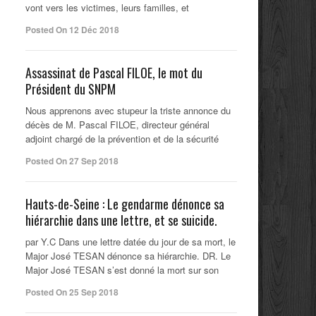
vont vers les victimes, leurs familles, et
Posted On 12 Déc 2018
Assassinat de Pascal FILOE, le mot du
Président du SNPM
Nous apprenons avec stupeur la triste annonce du
décès de M. Pascal FILOE, directeur général
adjoint chargé de la prévention et de la sécurité
Posted On 27 Sep 2018
Hauts-de-Seine : Le gendarme dénonce sa
hiérarchie dans une lettre, et se suicide.
par Y.C Dans une lettre datée du jour de sa mort, le
Major José TESAN dénonce sa hiérarchie. DR. Le
Major José TESAN s’est donné la mort sur son
Posted On 25 Sep 2018