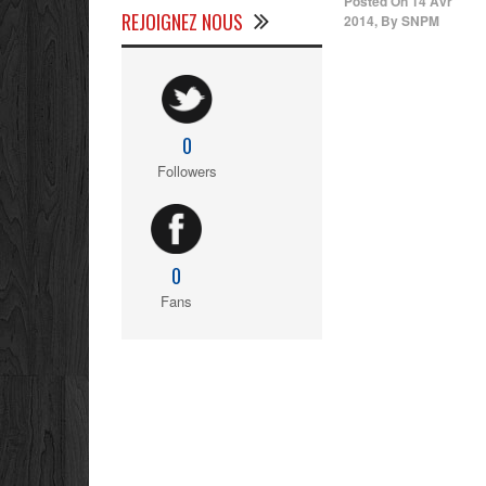
Posted On
14 Avr
REJOIGNEZ NOUS
2014
,
By
SNPM
0
Followers
0
Fans