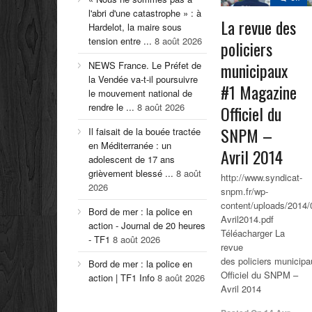
l'abri d'une catastrophe » : à
La revue des
Hardelot, la maire sous
tension entre ...
8 août 2026
policiers
municipaux
NEWS France. Le Préfet de
la Vendée va-t-il poursuivre
#1 Magazine
le mouvement national de
rendre le ...
8 août 2026
Officiel du
SNPM –
Il faisait de la bouée tractée
en Méditerranée : un
Avril 2014
adolescent de 17 ans
grièvement blessé ...
8 août
http://www.syndicat-
2026
snpm.fr/wp-
content/uploads/2014
Bord de mer : la police en
Avril2014.pdf
action - Journal de 20 heures
Téléacharger La
- TF1
8 août 2026
revue
des policiers municip
Bord de mer : la police en
Officiel du SNPM –
action | TF1 Info
8 août 2026
Avril 2014