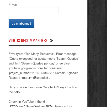
E-mail
*
VIDÉOS RECOMMANDÉES
Error type: "Too Many Requests". Error message:
"Quota exceeded for quota metric 'Search Queries'
and limit 'Search Queries per day' of service
'youtube.googleapis.com' for consumer
'project_number:115178531677'." Domain: "global".
Reason: "rateLimitExceeded".
Did you added your own Google API key? Look at
the
help
.
Check in YouTube if the id
UCYZxsvv0ZbwqeWoLvqw5XMg
belongs to a