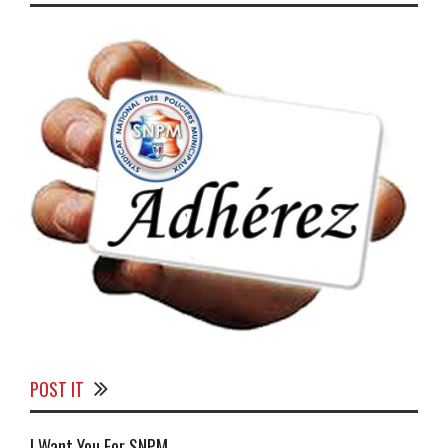
POST IT
I Want You For SNPM