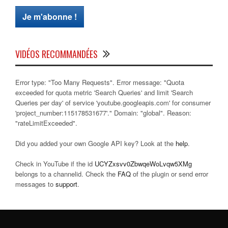
VIDÉOS RECOMMANDÉES
Error type: "Too Many Requests". Error message: "Quota
exceeded for quota metric 'Search Queries' and limit 'Search
Queries per day' of service 'youtube.googleapis.com' for consumer
'project_number:115178531677'." Domain: "global". Reason:
"rateLimitExceeded".
Did you added your own Google API key? Look at the
help
.
Check in YouTube if the id
UCYZxsvv0ZbwqeWoLvqw5XMg
belongs to a channelid. Check the
FAQ
of the plugin or send error
messages to
support
.