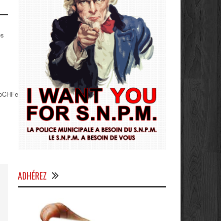
es
LoCHFejwEeo0WQjsZMzpQ
ADHÉREZ