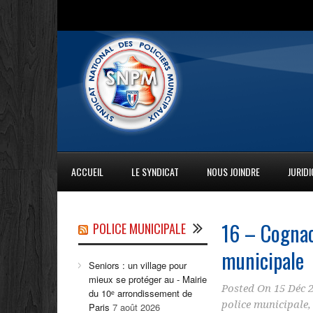
ACCUEIL
LE SYNDICAT
NOUS JOINDRE
JURID
16 – Cognac
POLICE MUNICIPALE
municipale
Seniors : un village pour
mieux se protéger au - Mairie
Posted On
15 Déc 
du 10ᵉ arrondissement de
police municipale
Paris
7 août 2026