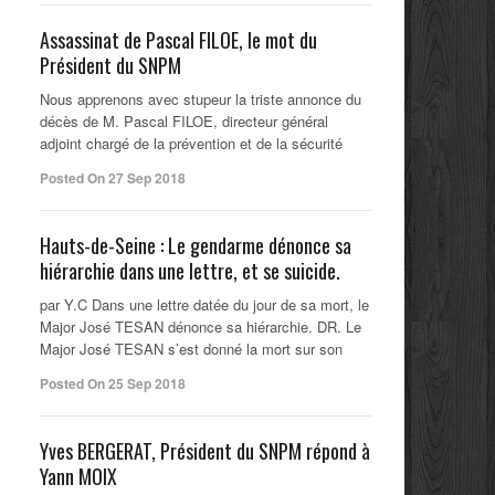
Assassinat de Pascal FILOE, le mot du
Président du SNPM
Nous apprenons avec stupeur la triste annonce du
décès de M. Pascal FILOE, directeur général
adjoint chargé de la prévention et de la sécurité
Posted On 27 Sep 2018
Hauts-de-Seine : Le gendarme dénonce sa
hiérarchie dans une lettre, et se suicide.
par Y.C Dans une lettre datée du jour de sa mort, le
Major José TESAN dénonce sa hiérarchie. DR. Le
Major José TESAN s’est donné la mort sur son
Posted On 25 Sep 2018
Yves BERGERAT, Président du SNPM répond à
Yann MOIX