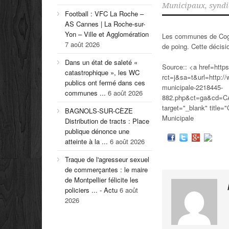
Municipaux
,
syndi
Football : VFC La Roche –
AS Cannes | La Roche-sur-
Yon – Ville et Agglomération
Les communes de Cogna
7 août 2026
de poing. Cette décis
Dans un état de saleté «
Source:: <a href=http
catastrophique », les WC
rct=j&sa=t&url=http://
publics ont fermé dans ces
municipale-2218445-
communes ...
6 août 2026
882.php&ct=ga&cd=
target="_blank" title
BAGNOLS-SUR-CÈZE
Municipale
Distribution de tracts : Place
publique dénonce une
atteinte à la ...
6 août 2026
Traque de l'agresseur sexuel
de commerçantes : le maire
de Montpellier félicite les
policiers ... - Actu
6 août
2026