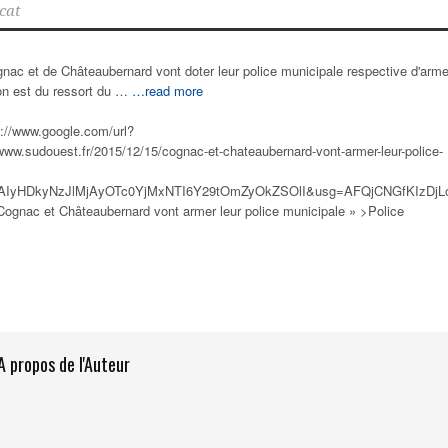
cat
c et de Châteaubernard vont doter leur police municipale respective d'arm
ion est du ressort du …
…read more
s://www.google.com/url?
www.sudouest.fr/2015/12/15/cognac-et-chateaubernard-vont-armer-leur-police-
CAIyHDkyNzJlMjAyOTc0YjMxNTI6Y29tOmZyOkZSOlI&usg=AFQjCNGfKIzDj
="Cognac et Châteaubernard vont armer leur
police municipale
» >Police
A propos de l'Auteur