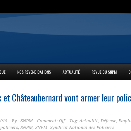
IQUE
NOS REVENDICATIONS
ACTUALITÉ
REVUE DU SNPM
O
 et Châteaubernard vont armer leur
poli
2015
By :
SNPM
Comment: Off
Tag:
Actualité
,
Défense
,
Emplo
,
policiers
,
SNPM
,
SNPM- Syndicat National des Policiers