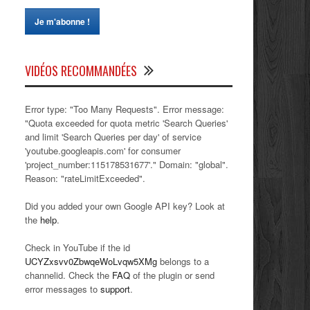
VIDÉOS RECOMMANDÉES
Error type: "Too Many Requests". Error message:
"Quota exceeded for quota metric 'Search Queries'
and limit 'Search Queries per day' of service
'youtube.googleapis.com' for consumer
'project_number:115178531677'." Domain: "global".
Reason: "rateLimitExceeded".
Did you added your own Google API key? Look at
the
help
.
Check in YouTube if the id
UCYZxsvv0ZbwqeWoLvqw5XMg
belongs to a
channelid. Check the
FAQ
of the plugin or send
error messages to
support
.