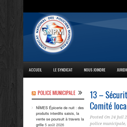
ACCUEIL
LE SYNDICAT
NOUS JOINDRE
JURID
13 – Sécurit
POLICE MUNICIPALE
Comité loca
NÎMES Épicerie de nuit : des
produits interdits saisis, la
Posted On
24 Juil 
vente se poursuit à travers la
police municipale
grille
5 août 2026