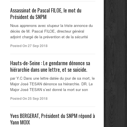
Assassinat de Pascal FILOE, le mot du
Président du SNPM
Nous apprenons avec stupeur la triste annonce du
décès de M. Pascal FILOE, directeur général
adjoint chargé de la prévention et de la sécurité
Posted On 27 Sep 2018
Hauts-de-Seine : Le gendarme dénonce sa
hiérarchie dans une lettre, et se suicide.
par Y.C Dans une lettre datée du jour de sa mort, le
Major José TESAN dénonce sa hiérarchie. DR. Le
Major José TESAN s’est donné la mort sur son
Posted On 25 Sep 2018
Yves BERGERAT, Président du SNPM répond à
Yann MOIX