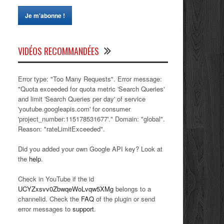
VIDÉOS RECOMMANDÉES
Error type: "Too Many Requests". Error message:
"Quota exceeded for quota metric 'Search Queries'
and limit 'Search Queries per day' of service
'youtube.googleapis.com' for consumer
'project_number:115178531677'." Domain: "global".
Reason: "rateLimitExceeded".
Did you added your own Google API key? Look at
the
help
.
Check in YouTube if the id
UCYZxsvv0ZbwqeWoLvqw5XMg
belongs to a
channelid. Check the
FAQ
of the plugin or send
error messages to
support
.