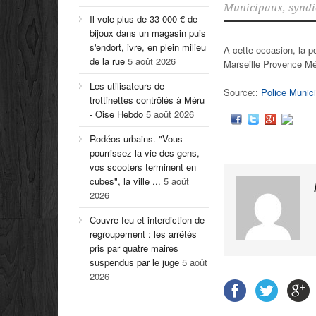
Municipaux
,
syndi
Il vole plus de 33 000 € de
bijoux dans un magasin puis
s'endort, ivre, en plein milieu
A cette occasion, la p
de la rue
5 août 2026
Marseille Provence Mé
Les utilisateurs de
Source::
Police Munici
trottinettes contrôlés à Méru
- Oise Hebdo
5 août 2026
Rodéos urbains. "Vous
pourrissez la vie des gens,
vos scooters terminent en
cubes", la ville ...
5 août
2026
Couvre-feu et interdiction de
regroupement : les arrêtés
pris par quatre maires
suspendus par le juge
5 août
2026