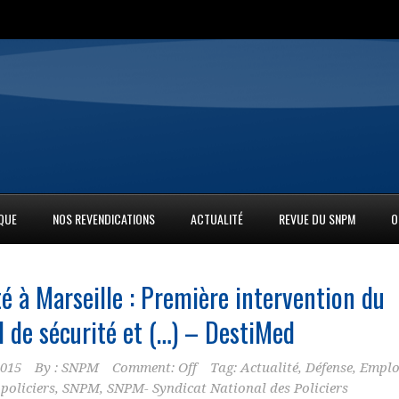
IQUE
NOS REVENDICATIONS
ACTUALITÉ
REVUE DU SNPM
O
é à Marseille : Première intervention du
l de sécurité et (…) – DestiMed
2015
By :
SNPM
Comment: Off
Tag:
Actualité
,
Défense
,
Emplo
,
policiers
,
SNPM
,
SNPM- Syndicat National des Policiers