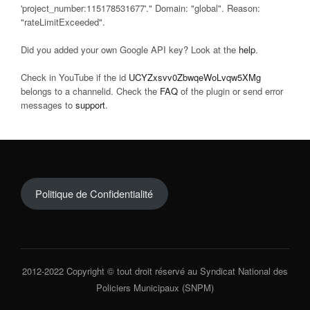
'project_number:115178531677'." Domain: "global". Reason:
"rateLimitExceeded".
Did you added your own Google API key? Look at the
help
.
Check in YouTube if the id
UCYZxsvv0ZbwqeWoLvqw5XMg
belongs to a channelid. Check the
FAQ
of the plugin or send error
messages to
support
.
Politique de Confidentialité
2012-2022 Copyright © tout droit réservé au Syndicat National des
Policiers Municipaux (SNPM)