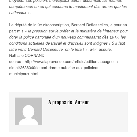
moyens. Les policiers municipaux auront désormais les mêmes
compétences en ce qui concerne le maniement des armes que les
nationaux »
.
Le député de la 9e circonscription, Bernard Deflesselles, a pour sa
part mis
« la pression sur le préfet et le ministère de l’Intérieur pour
doter la police nationale d’un nouveau commissariat dès 2017, les
conditions actuelles de travail et d’accueil sont indignes ! S’il faut
faire venir Bernard Cazeneuve, on le fera ! »
, a-t-il assuré.
Nathalie CORNAND
source : http://www.laprovence.com/article/edition-aubagne-la-
ciotat/3636040/le-port-darme-autorise-aux-policiers-
municipaux.html
A propos de l'Auteur