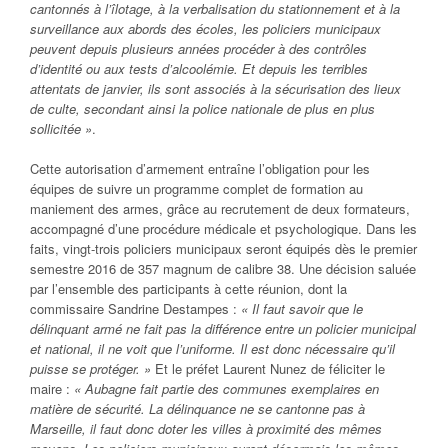
cantonnés à l’îlotage, à la verbalisation du stationnement et à la
surveillance aux abords des écoles, les policiers municipaux
peuvent depuis plusieurs années procéder à des contrôles
d’identité ou aux tests d’alcoolémie. Et depuis les terribles
attentats de janvier, ils sont associés à la sécurisation des lieux
de culte, secondant ainsi la police nationale de plus en plus
sollicitée »
.
Cette autorisation d’armement entraîne l’obligation pour les
équipes de suivre un programme complet de formation au
maniement des armes, grâce au recrutement de deux formateurs,
accompagné d’une procédure médicale et psychologique. Dans les
faits, vingt-trois policiers municipaux seront équipés dès le premier
semestre 2016 de 357 magnum de calibre 38. Une décision saluée
par l’ensemble des participants à cette réunion, dont la
commissaire Sandrine Destampes :
« Il faut savoir que le
délinquant armé ne fait pas la différence entre un policier municipal
et national, il ne voit que l’uniforme. Il est donc nécessaire qu’il
puisse se protéger. »
Et le préfet Laurent Nunez de féliciter le
maire :
« Aubagne fait partie des communes exemplaires en
matière de sécurité. La délinquance ne se can
tonne pas à
Marseille, il faut
donc doter les villes à proximité des mêmes