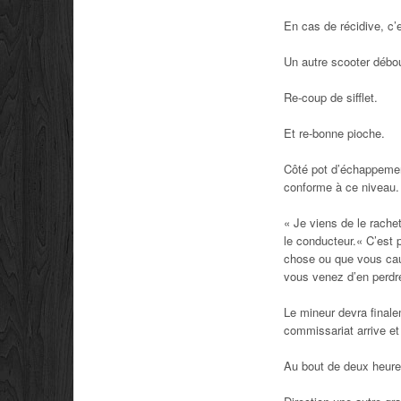
En cas de récidive, c’
Un autre scooter déboul
Re-coup de sifflet.
Et re-bonne pioche.
Côté pot d’échappement
conforme à ce niveau. 
« Je viens de le rachet
le conducteur.
« C’est 
chose ou que vous cau
vous venez d’en perdre
Le mineur devra finalem
commissariat arrive et
Au bout de deux heures