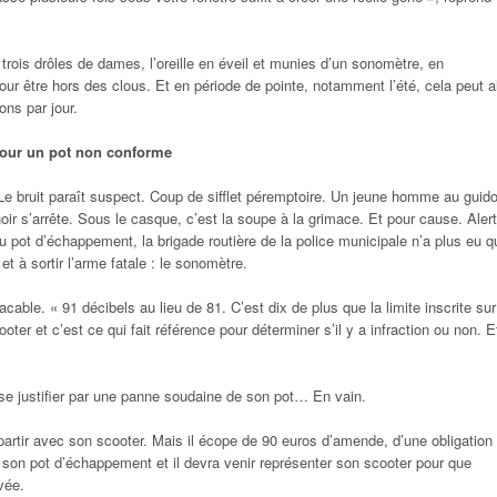
 trois drôles de dames, l’oreille en éveil et munies d’un sonomètre, en
our être hors des clous. Et en période de pointe, notamment l’été, cela peut al
ons par jour.
our un pot non conforme
e bruit paraît suspect. Coup de sifflet péremptoire. Un jeune homme au guid
noir s’arrête. Sous le casque, c’est la soupe à la grimace. Et pour cause. Aler
 du pot d’échappement, la brigade routière de la police municipale n’a plus eu q
» et à sortir l’arme fatale : le sonomètre.
lacable.
« 91 décibels au lieu de 81. C’est dix de plus que la limite inscrite sur
oter et c’est ce qui fait référence pour déterminer s’il y a infraction ou non. Et
se justifier par une panne soudaine de son pot… En vain.
repartir avec son scooter. Mais il écope de 90 euros d’amende, d’une obligation
son pot d’échappement et il devra venir représenter son scooter pour que
evée.