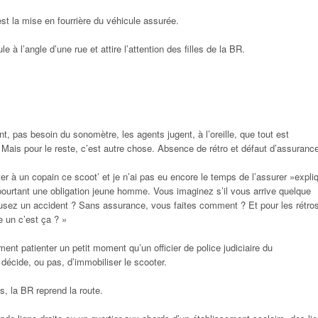
est la mise en fourrière du véhicule assurée.
e à l’angle d’une rue et attire l’attention des filles de la BR.
, pas besoin du sonomètre, les agents jugent, à l’oreille, que tout est
Mais pour le reste, c’est autre chose. Absence de rétro et défaut d’assuranc
er à un copain ce scoot’ et je n’ai pas eu encore le temps de l’assurer »
expli
pourtant une obligation jeune homme. Vous imaginez s’il vous arrive quelque
sez un accident ? Sans assurance, vous faites comment ? Et pour les rétros
 un c’est ça ? »
ent patienter un petit moment qu’un officier de police judiciaire du
 décide, ou pas, d’immobiliser le scooter.
, la BR reprend la route.