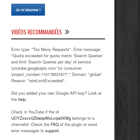
VIDÉOS RECOMMANDÉES
Error type: "Too Many Requests". Error message:
"Quota exceeded for quota metric 'Search Queries'
and limit 'Search Queries per day' of service
'youtube.googleapis.com' for consumer
'project_number:115178531677'." Domain: "global".
Reason: "rateLimitExceeded".
Did you added your own Google API key? Look at
the
help
.
Check in YouTube if the id
UCYZxsvv0ZbwqeWoLvqw5XMg
belongs to a
channelid. Check the
FAQ
of the plugin or send
error messages to
support
.