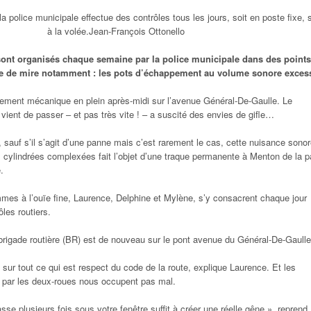
la police municipale effectue des contrôles tous les jours, soit en poste fixe, s
à la volée.
Jean-François Ottonello
sont organisés chaque semaine par la police municipale dans des points
ne de mire notamment : les pots d’échappement au volume sonore excess
rlement mécanique en plein après-midi sur l’avenue Général-De-Gaulle. Le
 vient de passer – et pas très vite ! – a suscité des envies de gifle…
, sauf s’il s’agit d’une panne mais c’est rarement le cas, cette nuisance sono
 cylindrées complexées fait l’objet d’une traque permanente à Menton de la p
.
mmes à l’ouïe fine, Laurence, Delphine et Mylène, s’y consacrent chaque jour
les routiers.
e brigade routière (BR) est de nouveau sur le pont avenue du Général-De-Gaulle
 sur tout ce qui est respect du code de la route
, explique Laurence.
Et les
par les deux-roues nous occupent pas mal.
sse plusieurs fois sous votre fenêtre suffit à créer une réelle gêne »,
reprend