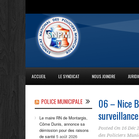
ACCUEIL
LE SYNDICAT
NOUS JOINDRE
JURID
06 – Nice B
POLICE MUNICIPALE
surveillanc
Le maire RN de Montargis,
Côme Dunis, annonce sa
Posted On
16 Déc 
démission pour des raisons
des Policiers Mun
de santé
5 août 2026