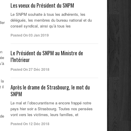
Les voeux du Président du SNPM
Le SNPM souhaite à tous les adhérents, les
délégués, les membres du bureau national et du
ler
conseil syndical, ainsi qu’à tous les
Posted On 03 Jan 2019
on
Le Président du SNPM au Ministre de
tée
l’Intérieur
u’à
Posted On 27 Déc 2018
 la
Après le drame de Strasbourg, le mot du
 il
SNPM
Le mal et l’obscurantisme a encore frappé notre
pays hier soir a Strasbourg. Toutes nos pensées
vont vers les victimes, leurs familles, et
 de
Posted On 12 Déc 2018