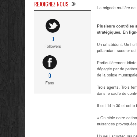
REJOIGNEZ NOUS
La brigade routière de 
Plusieurs contrôles 
stratégiques. En lig
0
Un cri strident. Un hu
Followers
pétaradant scooter qui
Particulièrement idiote
dégagée par de petites
0
de la police municipale
Fans
Trois agents. Trois fe
dans le cadre de contrô
Il est 14 h 30 et cett
«
On cible notre action
nuisances provoquées 
Un seul scooter, qui pa