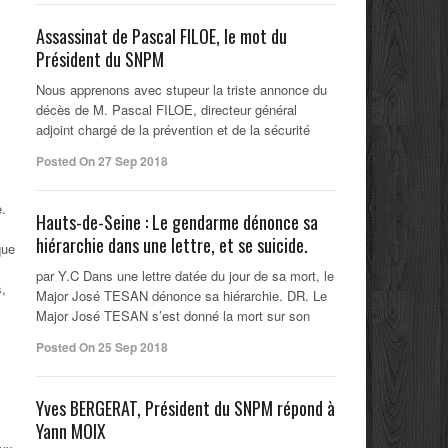
Assassinat de Pascal FILOE, le mot du
Président du SNPM
Nous apprenons avec stupeur la triste annonce du
décès de M. Pascal FILOE, directeur général
adjoint chargé de la prévention et de la sécurité
Posted On 27 Sep 2018
e.
Hauts-de-Seine : Le gendarme dénonce sa
hiérarchie dans une lettre, et se suicide.
que
par Y.C Dans une lettre datée du jour de sa mort, le
,
Major José TESAN dénonce sa hiérarchie. DR. Le
Major José TESAN s’est donné la mort sur son
Posted On 25 Sep 2018
Yves BERGERAT, Président du SNPM répond à
Yann MOIX