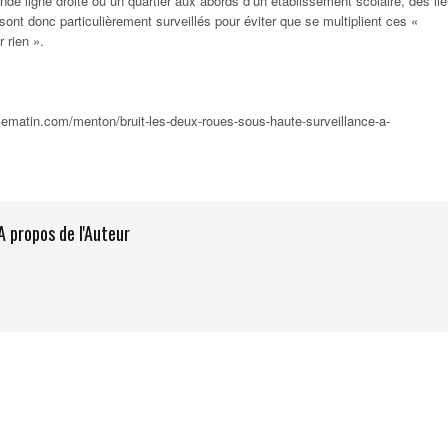
nde ligne droite ou un quartier aux abords d’un établissement scolaire, des li
 sont donc particulièrement surveillés pour éviter que se multiplient ces
«
r rien »
.
cematin.com/menton/bruit-les-deux-roues-sous-haute-surveillance-a-
A propos de l'Auteur