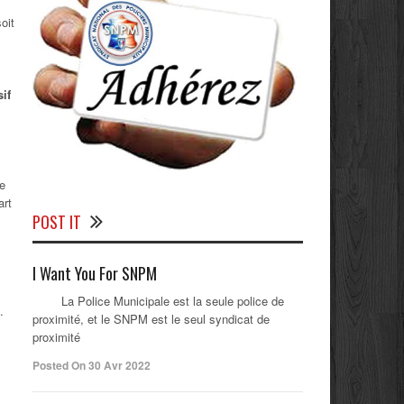
oit
if
re
art
POST IT
I Want You For SNPM
La Police Municipale est la seule police de
.
proximité, et le SNPM est le seul syndicat de
proximité
Posted On 30 Avr 2022