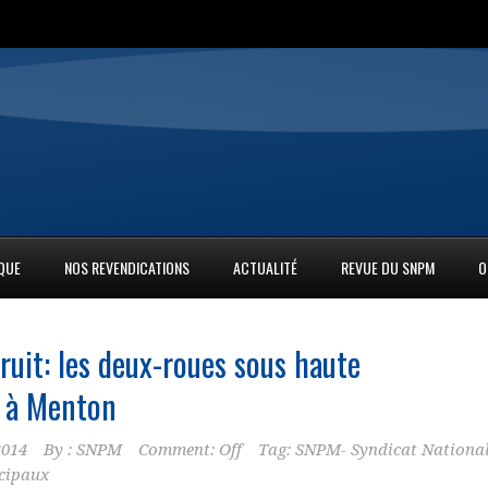
IQUE
NOS REVENDICATIONS
ACTUALITÉ
REVUE DU SNPM
O
ruit: les deux-roues sous haute
e à Menton
2014
By :
SNPM
Comment: Off
Tag:
SNPM- Syndicat Nationa
icipaux