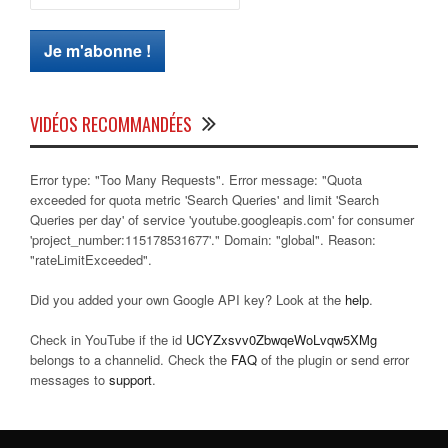
VIDÉOS RECOMMANDÉES
Error type: "Too Many Requests". Error message: "Quota
exceeded for quota metric 'Search Queries' and limit 'Search
Queries per day' of service 'youtube.googleapis.com' for consumer
'project_number:115178531677'." Domain: "global". Reason:
"rateLimitExceeded".
Did you added your own Google API key? Look at the
help
.
Check in YouTube if the id
UCYZxsvv0ZbwqeWoLvqw5XMg
belongs to a channelid. Check the
FAQ
of the plugin or send error
messages to
support
.