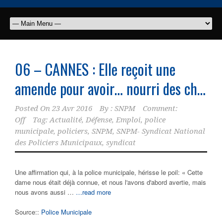
06 – CANNES : Elle reçoit une
amende pour avoir… nourri des ch…
Posted On
23 Avr 2016
By :
SNPM
Comment:
Off
Tag:
Actualité
,
Défense
,
Emploi
,
police
municipale
,
policiers
,
SNPM
,
SNPM- Syndicat National
des Policiers Municipaux
,
syndicat
Une affirmation qui, à la police municipale, hérisse le poil: « Cette
dame nous était déjà connue, et nous l'avons d'abord avertie, mais
nous avons aussi …
…read more
Source::
Police Municipale